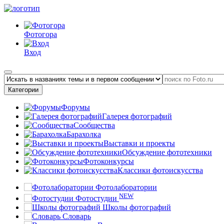
Фотогора
Вход
Категории
Форумы
Галерея фотографий
Сообщества
Барахолка
Выставки и проекты
Обсуждение фототехники
Фотоконкурсы
Классики фотоискусства
Фотолаборатории
NEW
Фотостудии
Школы фотографий
Словарь