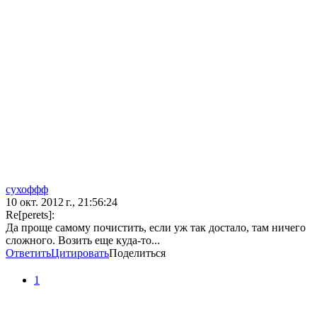
сухоффф
10 окт. 2012 г., 21:56:24
Re[perets]:
Да проще самому почистить, если уж так достало, там ничего
сложного. Возить еще куда-то...
Ответить
Цитировать
Поделиться
1