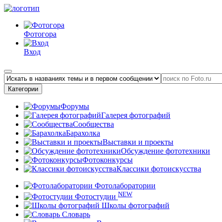
Фотогора
Вход
Категории
Форумы
Галерея фотографий
Сообщества
Барахолка
Выставки и проекты
Обсуждение фототехники
Фотоконкурсы
Классики фотоискусства
Фотолаборатории
NEW
Фотостудии
Школы фотографий
Словарь