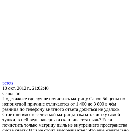
perets
10 окт. 2012 г., 21:02:40
Canon 5d
Подскажите где лучше почистить матрицу Canon 5d цены по
непонятной причине отличаются от 1 400 до 3 800 в чём
разница по телефону внятного ответа добиться не удалось.
Стоит ли вместе с чисткой матрицы заказать чистку самой
тушки, в ней ведь наверняка скапливается пыль? Если
почистить только матрицу пыль из внутреннего пространства
снова сядет? Или не стоит заморачиватья? Что ещё желательно