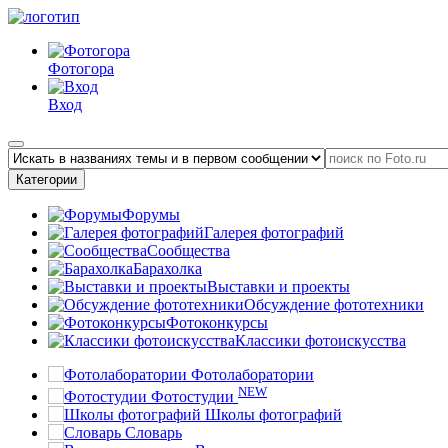
Фотогора
Вход
Категории
Форумы
Галерея фотографий
Сообщества
Барахолка
Выставки и проекты
Обсуждение фототехники
Фотоконкурсы
Классики фотоискусства
Фотолаборатории
NEW
Фотостудии
Школы фотографий
Словарь