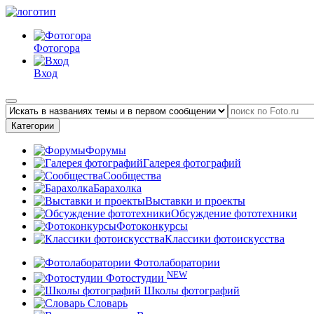
Фотогора
Вход
Категории
Форумы
Галерея фотографий
Сообщества
Барахолка
Выставки и проекты
Обсуждение фототехники
Фотоконкурсы
Классики фотоискусства
Фотолаборатории
NEW
Фотостудии
Школы фотографий
Словарь