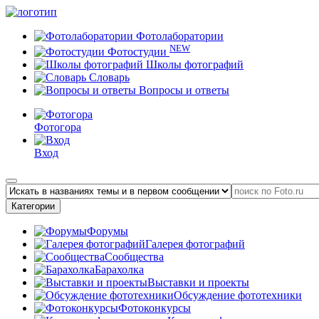
Фотолаборатории
NEW
Фотостудии
Школы фотографий
Словарь
Вопросы и ответы
Фотогора
Вход
Категории
Форумы
Галерея фотографий
Сообщества
Барахолка
Выставки и проекты
Обсуждение фототехники
Фотоконкурсы