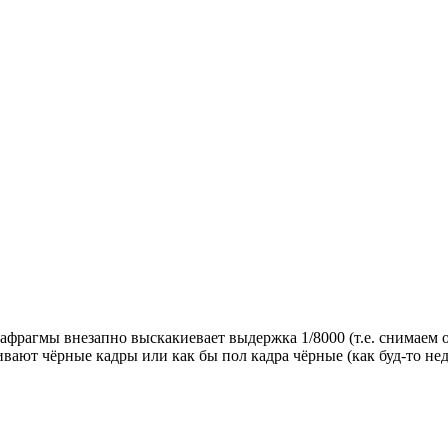
афрагмы внезапно выскакиевает выдержка 1/8000 (т.е. снимаем о
кивают чёрные кадры или как бы пол кадра чёрные (как буд-то н