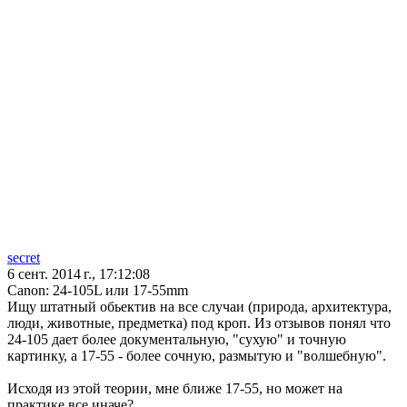
secret
6 сент. 2014 г., 17:12:08
Canon: 24-105L или 17-55mm
Ищу штатный обьектив на все случаи (природа, архитектура,
люди, животные, предметка) под кроп. Из отзывов понял что
24-105 дает более документальную, "сухую" и точную
картинку, а 17-55 - более сочную, размытую и "волшебную".
Исходя из этой теории, мне ближе 17-55, но может на
практике все иначе?