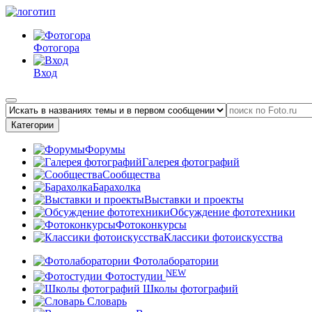
Фотогора
Вход
Категории
Форумы
Галерея фотографий
Сообщества
Барахолка
Выставки и проекты
Обсуждение фототехники
Фотоконкурсы
Классики фотоискусства
Фотолаборатории
NEW
Фотостудии
Школы фотографий
Словарь