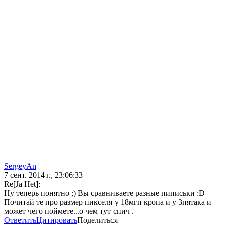
SergeyAn
7 сент. 2014 г., 23:06:33
Re[Ja Het]:
Ну теперь понятно ;) Вы сравниваете разные пиписьки :D
Почитай те про размер пикселя у 18мгп кропа и у 3пятака и
может чего поймете...о чем тут спич .
Ответить
Цитировать
Поделиться