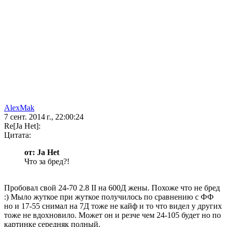
AlexMak
7 сент. 2014 г., 22:00:24
Re[Ja Het]:
Цитата:
от: Ja Het
Что за бред?!
Пробовал свой 24-70 2.8 II на 600Д жены. Похоже что не бред
:) Мыло жуткое при жуткое получилось по сравнению с ФФ
но и 17-55 снимал на 7Д тоже не кайф и то что видел у других
тоже не вдохновило. Может он и резче чем 24-105 будет но по
картинке середняк полный.