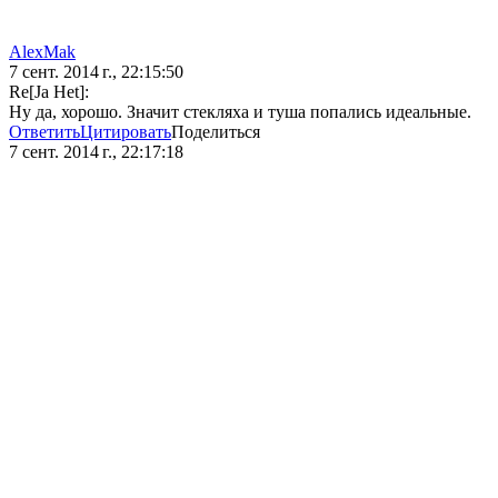
AlexMak
7 сент. 2014 г., 22:15:50
Re[Ja Het]:
Ну да, хорошо. Значит стекляха и туша попались идеальные.
Ответить
Цитировать
Поделиться
7 сент. 2014 г., 22:17:18