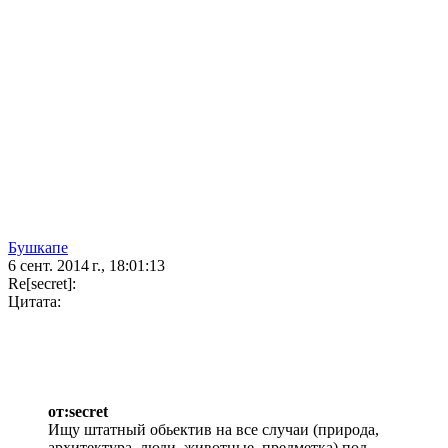
Бушкапе
6 сент. 2014 г., 18:01:13
Re[secret]:
Цитата:
от:secret
Ищу штатный обьектив на все случаи (природа,
архитектура, люди, животные, предметка) под