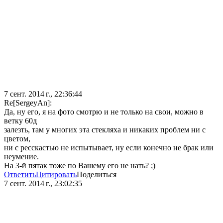
7 сент. 2014 г., 22:36:44
Re[SergeyAn]:
Да, ну его, я на фото смотрю и не только на свои, можно в
ветку 60д
залезть, там у многих эта стекляха и никаких проблем ни с
цветом,
ни с ресскастью не испытывает, ну если конечно не брак или
неумение.
На 3-й пятак тоже по Вашему его не нать? ;)
Ответить
Цитировать
Поделиться
7 сент. 2014 г., 23:02:35