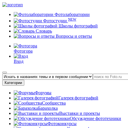
Фотолаборатории
NEW
Фотостудии
Школы фотографий
Словарь
Вопросы и ответы
Фотогора
Вход
Категории
Форумы
Галерея фотографий
Сообщества
Барахолка
Выставки и проекты
Обсуждение фототехники
Фотоконкурсы