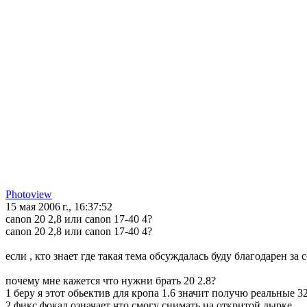
Photoview
15 мая 2006 г., 16:37:52
canon 20 2,8 или canon 17-40 4?
canon 20 2,8 или canon 17-40 4?
если , кто знает где такая тема обсуждалась буду благодарен за 
почему мне кажется что нужни брать 20 2.8?
1 беру я этот обьектив для кропа 1.6 значит получю реальные 3
2 фикс фокал означает что смогу снимать на откритой дырке