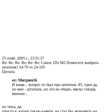
25 нояб. 2005 г., 23:51:37
Re: Re: Re: Re: Re: Re: Canon 1Ds M2 Помогите выбрать
штатник! 24-70 vs 24-105
Цитата:
от: Митрич16
И ваще... вопрос-то был про штатник. 85, таки да,
по мне - штатник, но это не общее, мягко говоря,
мнение...
ну типа, да.
просто я, купив такую камеру, не стал бы экономить на