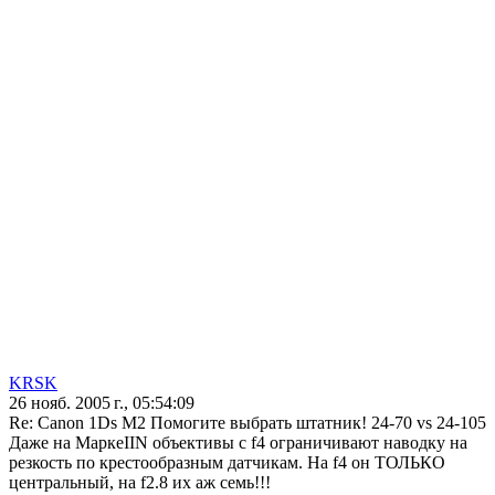
KRSK
26 нояб. 2005 г., 05:54:09
Re: Canon 1Ds M2 Помогите выбрать штатник! 24-70 vs 24-105
Даже на МаркеIIN объективы с f4 ограничивают наводку на
резкость по крестообразным датчикам. На f4 он ТОЛЬКО
центральный, на f2.8 их аж семь!!!