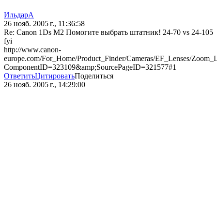
ИльдарА
26 нояб. 2005 г., 11:36:58
Re: Canon 1Ds M2 Помогите выбрать штатник! 24-70 vs 24-105
fyi
http://www.canon-
europe.com/For_Home/Product_Finder/Cameras/EF_Lenses/Zoom
ComponentID=323109&amp;SourcePageID=321577#1
Ответить
Цитировать
Поделиться
26 нояб. 2005 г., 14:29:00