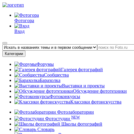
Фотогора
Вход
Категории
Форумы
Галерея фотографий
Сообщества
Барахолка
Выставки и проекты
Обсуждение фототехники
Фотоконкурсы
Классики фотоискусства
Фотолаборатории
NEW
Фотостудии
Школы фотографий
Словарь