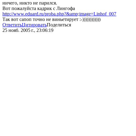
ничего, никто не парился.
Вот пожалуйста кадрик с Лингофа
http://www.eduard.ru/proba.php?&amp;image=Linhof_007
Так вот сапоп точно не виньетирует :-))))))))))))
Ответить
Цитировать
Поделиться
25 нояб. 2005 г., 23:06:19