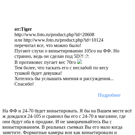
от:Tiger
http://www.foto.ru/product.php?id=20608
или http://www.foto.ru/product.php?id=10124
перечитал все, что можно было!
Пугают слухи о виньетировании 105го на ФФ. Но
странно, ведь он сделан под 5D?! :?:
В противовес пугает вес 70го
Тем более, что таскать его с неслабой по весу
тушкой будет девушка!
Хотелось бы услышать мнения и рассуждения...
Спасибо!
Подробнее
На ФФ и 24-70 будет виньетировать. Я бы на Вашем месте всё
ж дождался 24-105 и сравнил бы его с 24-70 в магазине, где
они будут оба в продаже. И не заморачивайтесь Вы с
виньетированием. В реальных съемках Вы его мало когда
заметите. Форматные камеры вон как виньетировали и