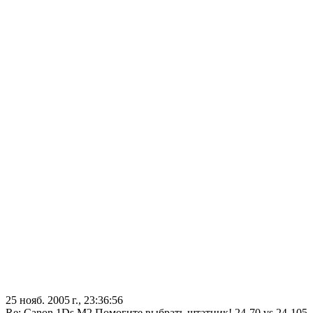
25 нояб. 2005 г., 23:36:56
Re: Canon 1Ds M2 Помогите выбрать штатник! 24-70 vs 24-105