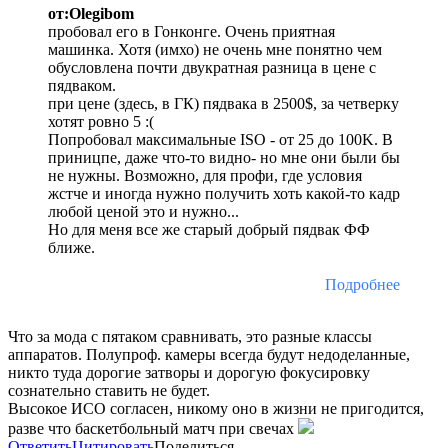
от:Olegibom
пробовал его в Гонконге. Очень приятная
машинка. Хотя (имхо) не очень мне понятно чем
обусловлена почти двукратная разница в цене с
пядваком.
при цене (здесь, в ГК) пядвака в 2500$, за четверку
хотят ровно 5 :(
Попробовал максимальные ISO - от 25 до 100K. В
приницпе, даже что-то видно- но мне они были бы
не нужны. Возможно, для профи, где условия
жстче и иногда нужно получить хоть какой-то кадр
любой ценой это и нужно...
Но для меня все же старый добрый пядвак ФФ
ближе.
Подробнее
Что за мода с пятаком сравнивать, это разные классы
аппаратов. Полупроф. камеры всегда будут недоделанные,
никто туда дорогие затворы и дорогую фокусировку
сознательно ставить не будет.
Высокое ИСО согласен, никому оно в жизни не пригодится,
разве что баскетбольный матч при свечах
Ответить
Цитировать
Поделиться