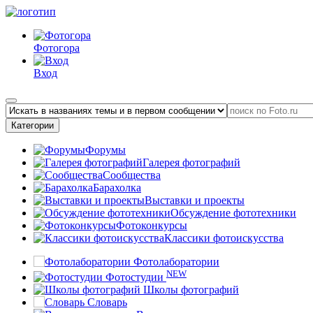
Фотогора
Вход
Категории
Форумы
Галерея фотографий
Сообщества
Барахолка
Выставки и проекты
Обсуждение фототехники
Фотоконкурсы
Классики фотоискусства
Фотолаборатории
NEW
Фотостудии
Школы фотографий
Словарь