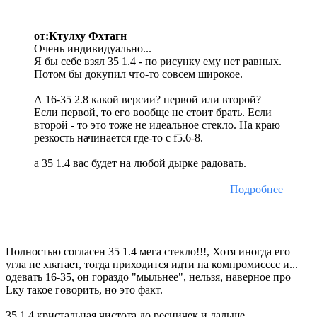
от:Ктулху Фхтагн
Очень индивидуально...
Я бы себе взял 35 1.4 - по рисунку ему нет равных.
Потом бы докупил что-то совсем широкое.
А 16-35 2.8 какой версии? первой или второй?
Если первой, то его вообще не стоит брать. Если
второй - то это тоже не идеальное стекло. На краю
резкость начинается где-то с f5.6-8.
а 35 1.4 вас будет на любой дырке радовать.
Подробнее
Полностью согласен 35 1.4 мега стекло!!!, Хотя иногда его
угла не хватает, тогда приходится идти на компромисссс и...
одевать 16-35, он гораздо "мыльнее", нельзя, наверное про
Lку такое говорить, но это факт.
35 1.4 кристальная чистота до ресничек и дальше.