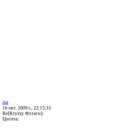
dat
16 окт. 2009 г., 22:15:33
Re[Ктулху Фхтагн]:
Цитата: