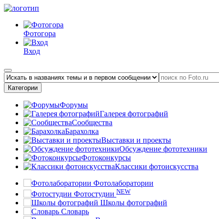
Фотогора
Вход
Категории
Форумы
Галерея фотографий
Сообщества
Барахолка
Выставки и проекты
Обсуждение фототехники
Фотоконкурсы
Классики фотоискусства
Фотолаборатории
NEW
Фотостудии
Школы фотографий
Словарь