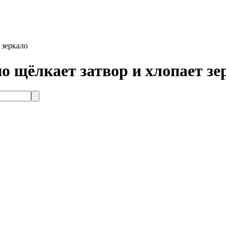
 зеркало
но щёлкает затвор и хлопает зе