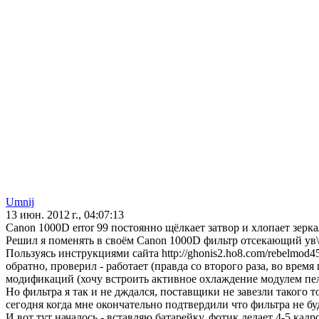
Umnij
13 июн. 2012 г., 04:07:13
Canon 1000D error 99 постоянно щёлкает затвор и хлопает зерк
Решил я поменять в своём Canon 1000D фильтр отсекающий ув\
Пользуясь инструкциями сайта http://ghonis2.ho8.com/rebelmod
обратно, проверил - работает (правда со второго раза, во вре
модификаций (хочу встроить активное охлаждение модулем пель
Но фильтра я так и не дждался, поставщики не завезли такого т
сегодня когда мне окончательно подтвердили что фильтра не буд
И вот тут началось - вставляю батарейку, фотик делает 4-5 кад