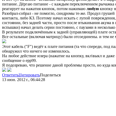
питание. Дёргаю питание - с каждым переключением рычажка ф
реагирует на нажатия кнопок, потом нажимаю
любую
кнопку на
Разобрал-собрал - не помогло, синдромы те-же. Продул грушей 
контакта, либо КЗ. Поэтому начал искать с лупой повреждения,
состоянии, без задней части, просто после втыкивания акума в
вспышки) начал делать серии постоянно, с паузами в несколько
В результате подключённым к задней (управляющей) плате оста
Все остальные (включая матрицу) были отсоединены. и тем не 
Этот кабель ("F") ведёт к плате питания (та что спереди, под 
обнаружил что ничего не изменилось.
На любое действие юзера (нажатие на кнопку, вкл\выкл и даже
сообщение о ерр99.
Я подозреваю, что решение даной проблемы просто, но куда коп
Ответить
Цитировать
Поделиться
13 июн. 2012 г., 06:44:28