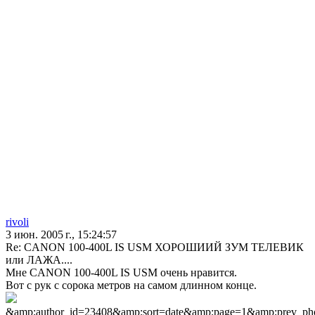
rivoli
3 июн. 2005 г., 15:24:57
Re: CANON 100-400L IS USM ХОРОШИИЙ ЗУМ ТЕЛЕВИК
или ЛАЖА....
Мне CANON 100-400L IS USM очень нравится.
Вот с рук с сорока метров на самом длинном конце.
&amp;author_id=23408&amp;sort=date&amp;page=1&amp;prev_ph