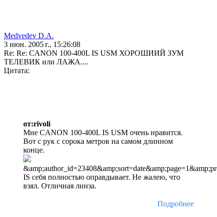
Medvedev D.A.
3 июн. 2005 г., 15:26:08
Re: Re: CANON 100-400L IS USM ХОРОШИИЙ ЗУМ
ТЕЛЕВИК или ЛАЖА....
Цитата:
от:rivoli
Мне CANON 100-400L IS USM очень нравится.
Вот с рук с сорока метров на самом длинном
конце.
&amp;author_id=23408&amp;sort=date&amp;page=1&amp;pr
IS себя полностью оправдывает. Не жалею, что
взял. Отличная линза.
Подробнее