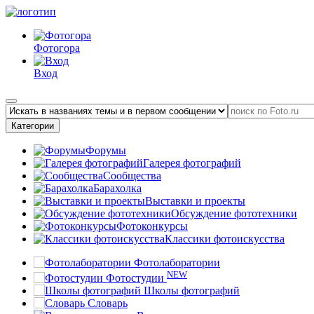
Фотогора
Вход
Категории
Форумы
Галерея фотографий
Сообщества
Барахолка
Выставки и проекты
Обсуждение фототехники
Фотоконкурсы
Классики фотоискусства
Фотолаборатории
NEW
Фотостудии
Школы фотографий
Словарь