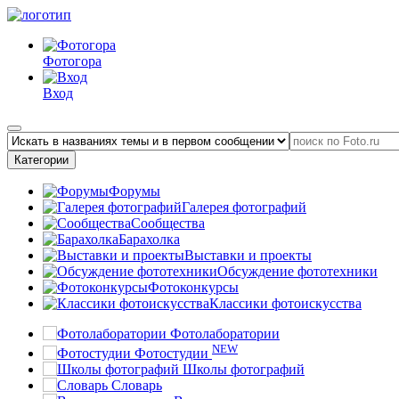
Фотогора
Вход
Категории
Форумы
Галерея фотографий
Сообщества
Барахолка
Выставки и проекты
Обсуждение фототехники
Фотоконкурсы
Классики фотоискусства
Фотолаборатории
NEW
Фотостудии
Школы фотографий
Словарь