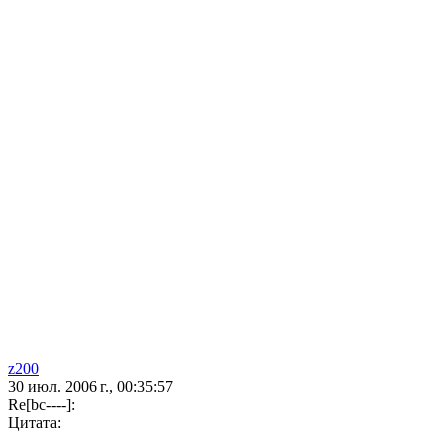
z200
30 июл. 2006 г., 00:35:57
Re[bc----]:
Цитата: