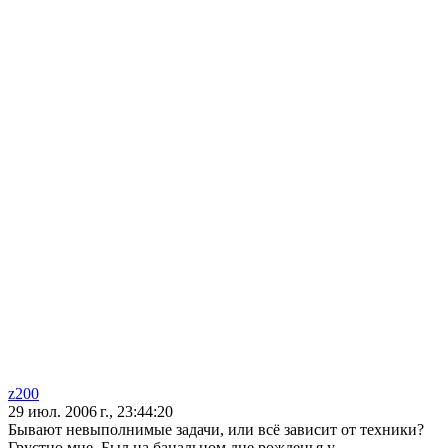
z200
29 июл. 2006 г., 23:44:20
Бывают невыполнимые задачи, или всё зависит от техники?
Грустно мне. Был на банальном дне рожденья у