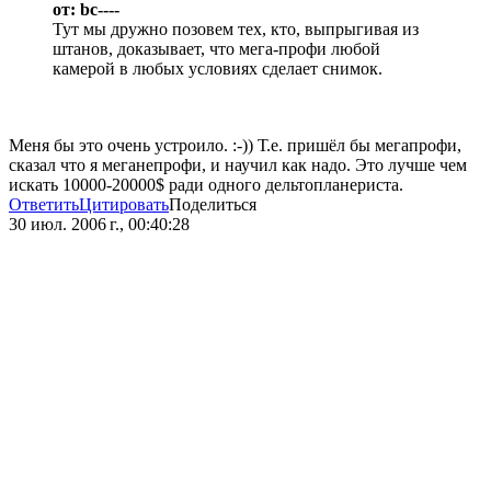
от: bc----
Тут мы дружно позовем тех, кто, выпрыгивая из
штанов, доказывает, что мега-профи любой
камерой в любых условиях сделает снимок.
Меня бы это очень устроило. :-)) Т.е. пришёл бы мегапрофи,
сказал что я меганепрофи, и научил как надо. Это лучше чем
искать 10000-20000$ ради одного дельтопланериста.
Ответить
Цитировать
Поделиться
30 июл. 2006 г., 00:40:28