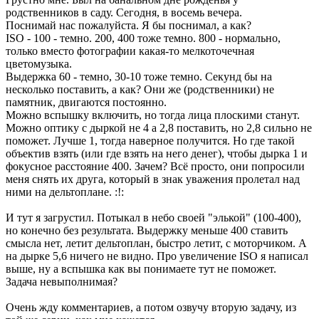
родственников в саду. Сегодня, в восемь вечера.
Поснимай нас пожалуйста. Я бы поснимал, а как?
ISO - 100 - темно. 200, 400 тоже темно. 800 - нормально,
только вместо фотографии какая-то мелкоточечная
цветомузыка.
Выдержка 60 - темно, 30-10 тоже темно. Секунд бы на
несколько поставить, а как? Они же (родственники) не
памятник, двигаются постоянно.
Можно вспышку включить, но тогда лица плоскими станут.
Можно оптику с дыркой не 4 а 2,8 поставить, но 2,8 сильно не
поможет. Лучше 1, тогда наверное получится. Но где такой
объектив взять (или где взять на него денег), чтобы дырка 1 и
фокусное расстояние 400. Зачем? Всё просто, они попросили
меня снять их друга, который в знак уважения пролетал над
ними на дельтоплане. :!:
И тут я загрустил. Потыкал в небо своей "элькой" (100-400),
но конечно без результата. Выдержку меньше 400 ставить
смысла нет, летит дельтоплан, быстро летит, с моторчиком. А
на дырке 5,6 ничего не видно. Про увеличение ISO я написал
выше, ну а вспышка как вы понимаете тут не поможет.
Задача невыполнимая?
Очень жду комментариев, а потом озвучу вторую задачу, из