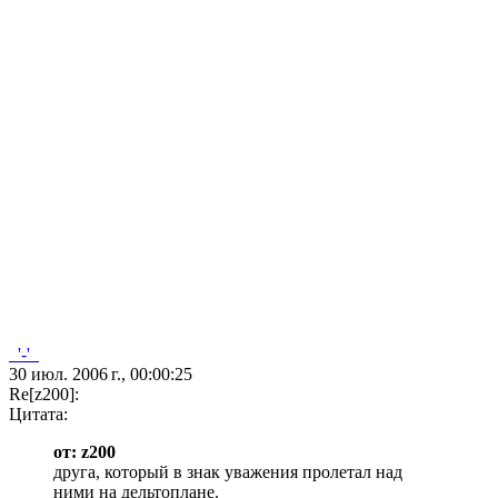
_'-'_
30 июл. 2006 г., 00:00:25
Re[z200]:
Цитата:
от: z200
друга, который в знак уважения пролетал над
ними на дельтоплане.