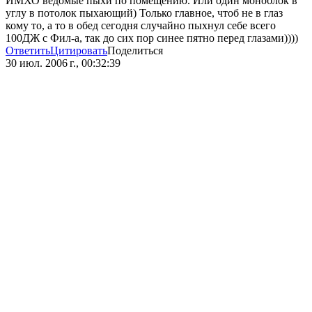
ИМХО ведомые пыхи по помещению. Или один моноблок в
углу в потолок пыхающий) Только главное, чтоб не в глаз
кому то, а то в обед сегодня случайно пыхнул себе всего
100ДЖ с Фил-а, так до сих пор синее пятно перед глазами))))
Ответить
Цитировать
Поделиться
30 июл. 2006 г., 00:32:39