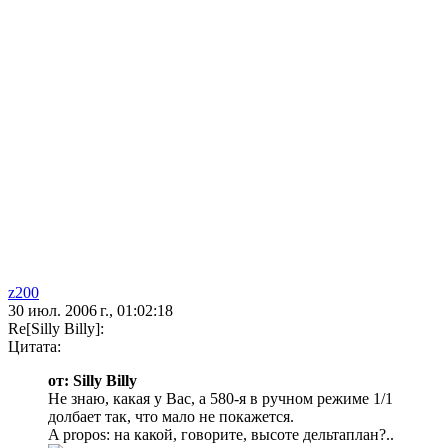
z200
30 июл. 2006 г., 01:02:18
Re[Silly Billy]:
Цитата:
от: Silly Billy
Не знаю, какая у Вас, а 580-я в ручном режиме 1/1
долбает так, что мало не покажется.
A propos: на какой, говорите, высоте дельтаплан?..