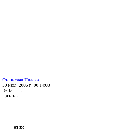
Станислав Ивасюк
30 июл. 2006 г., 00:14:08
Re[bc----]:
Цитата:
от:bc----