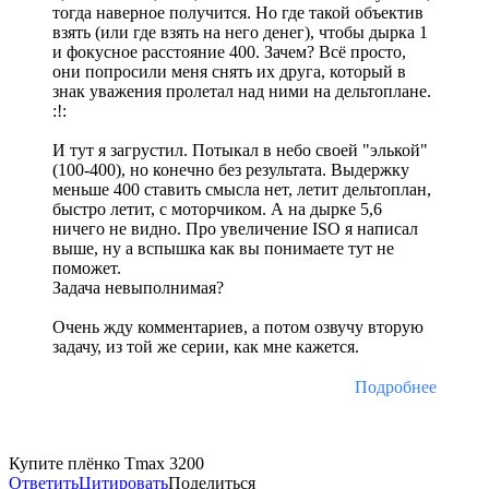
тогда наверное получится. Но где такой объектив
взять (или где взять на него денег), чтобы дырка 1
и фокусное расстояние 400. Зачем? Всё просто,
они попросили меня снять их друга, который в
знак уважения пролетал над ними на дельтоплане.
:!:
И тут я загрустил. Потыкал в небо своей "элькой"
(100-400), но конечно без результата. Выдержку
меньше 400 ставить смысла нет, летит дельтоплан,
быстро летит, с моторчиком. А на дырке 5,6
ничего не видно. Про увеличение ISO я написал
выше, ну а вспышка как вы понимаете тут не
поможет.
Задача невыполнимая?
Очень жду комментариев, а потом озвучу вторую
задачу, из той же серии, как мне кажется.
Подробнее
Купите плёнко Tmax 3200
Ответить
Цитировать
Поделиться