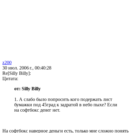
z200
30 июл. 2006 г., 00:40:28
Re[Silly Billy]:
Цитата:
от: Silly Billy
1. А слабо было попросить кого подержать лист
бумажки под 45град к задратой в небо пыхе? Если
на софтбокс денег нет.
На софтбокс наверное деньги есть, только мне сложно понять