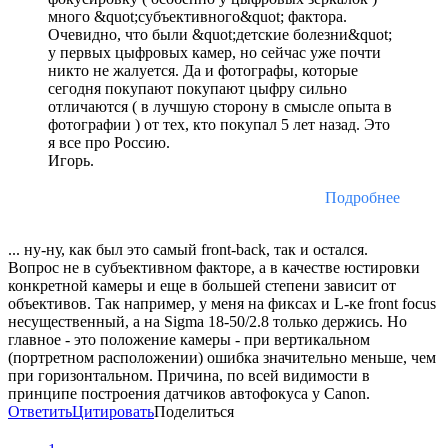
много &quot;субъективного&quot; фактора.
Очевидно, что были &quot;детские болезни&quot;
у первых цыфровых камер, но сейчас уже почти
никто не жалуется. Да и фотографы, которые
сегодня покупают покупают цыфру сильно
отличаются ( в лучшую сторону в смысле опыта в
фотографии ) от тех, кто покупал 5 лет назад. Это
я все про Россию.
Игорь.
Подробнее
... ну-ну, как был это самый front-back, так и остался.
Вопрос не в субъективном факторе, а в качестве юстировки
конкретной камеры и еще в большей степени зависит от
объективов. Так например, у меня на фиксах и L-ке front focus
несущественный, а на Sigma 18-50/2.8 только держись. Но
главное - это положение камеры - при вертикальном
(портретном расположении) ошибка значительно меньше, чем
при горизонтальном. Причина, по всей видимости в
принципе построения датчиков автофокуса у Canon.
Ответить
Цитировать
Поделиться