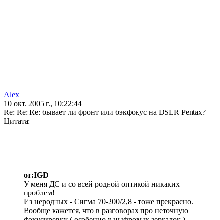
Alex
10 окт. 2005 г., 10:22:44
Re: Re: Re: бывает ли фронт или бэкфокус на DSLR Pentax?
Цитата:
от:IGD
У меня ДС и со всей родной оптикой никаких
проблем!
Из неродных - Сигма 70-200/2,8 - тоже прекрасно.
Вообще кажется, что в разговорах про неточную
фокусировку ( особенно у цыфровых зеркалок )