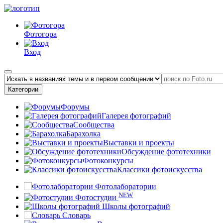
Фотогора
Вход
Категории
Форумы
Галерея фотографий
Сообщества
Барахолка
Выставки и проекты
Обсуждение фототехники
Фотоконкурсы
Классики фотоискусства
Фотолаборатории
NEW
Фотостудии
Школы фотографий
Словарь