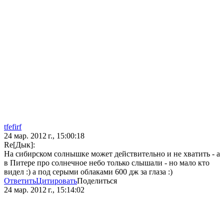
tfefirf
24 мар. 2012 г., 15:00:18
Re[Дык]:
На сибирском солнышке может действительно и не хватить - а
в Питере про солнечное небо только слышали - но мало кто
видел :) а под серыми облаками 600 дж за глаза :)
Ответить
Цитировать
Поделиться
24 мар. 2012 г., 15:14:02