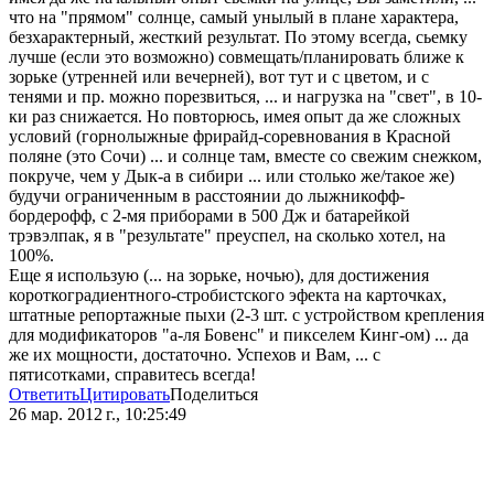
что на "прямом" солнце, самый унылый в плане характера,
безхарактерный, жесткий результат. По этому всегда, сьемку
лучше (если это возможно) совмещать/планировать ближе к
зорьке (утренней или вечерней), вот тут и с цветом, и с
тенями и пр. можно порезвиться, ... и нагрузка на "свет", в 10-
ки раз снижается. Но повторюсь, имея опыт да же сложных
условий (горнолыжные фрирайд-соревнования в Красной
поляне (это Сочи) ... и солнце там, вместе со свежим снежком,
покруче, чем у Дык-а в сибири ... или столько же/такое же)
будучи ограниченным в расстоянии до лыжникофф-
бордерофф, с 2-мя приборами в 500 Дж и батарейкой
трэвэлпак, я в "результате" преуспел, на сколько хотел, на
100%.
Еще я использую (... на зорьке, ночью), для достижения
короткоградиентного-стробистского эфекта на карточках,
штатные репортажные пыхи (2-3 шт. с устройством крепления
для модификаторов "а-ля Бовенс" и пикселем Кинг-ом) ... да
же их мощности, достаточно. Успехов и Вам, ... с
пятисотками, справитесь всегда!
Ответить
Цитировать
Поделиться
26 мар. 2012 г., 10:25:49