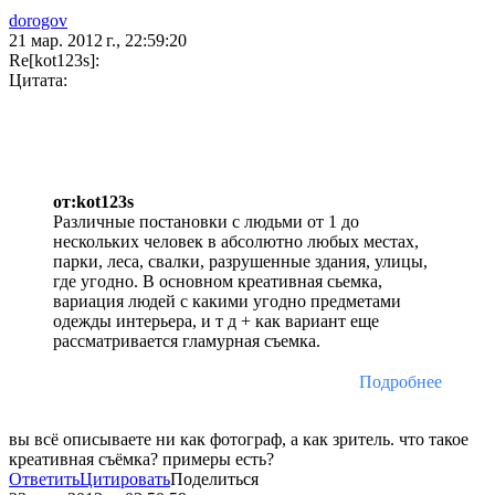
dorogov
21 мар. 2012 г., 22:59:20
Re[kot123s]:
Цитата:
от:kot123s
Различные постановки с людьми от 1 до
нескольких человек в абсолютно любых местах,
парки, леса, свалки, разрушенные здания, улицы,
где угодно. В основном креативная сьемка,
вариация людей с какими угодно предметами
одежды интерьера, и т д + как вариант еще
рассматривается гламурная съемка.
Подробнее
вы всё описываете ни как фотограф, а как зритель. что такое
креативная съёмка? примеры есть?
Ответить
Цитировать
Поделиться