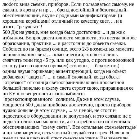
любого вида сьемки, приборов. Если пользоваться самому, не
сдавать в аренду и пр., ... бренд достойный и безотказный,
обеспечивающий, вкупе с родными модификаторами (и
хорошими корейцами) отличный по качеству свет, ... и в
итоге, "результат"!
500 Дж на улице, мне всегда было достаточно ... и да же с
избытком. Вопрос достаточности мощности, это всегда вопрос
образования, практики ... и расстояния до обьекта сьемки.
Собственно на (ярком) солнце, всего 2-3 возможных момента
использования света, ... классический, это всего лишь
смягчить тени под 45 гр. или как угодно, с противоположной
солнцу (всего одним горшком) стороны, ... бюджетно (...
одним-двумя горшками)-акцентирующий, когда на обьект
добавляют "акцент", ... и самый сложный, когда обьект
"отрезают" от солнца светоограничивающей-просветной
большой панелью и схему света строят свою, приравнивая ее
по EV к освещенности фоно-эмбиента
"проэкспонированного" солнцем. Да же в этом случае,
мощности 500 дж на приборах достаточно, просто приборов
нужно больше (в этом случае , ... за ценой, не стоят и
недостаток в оборудовании не допустим), и это связано не с
недостаточностью мощности, а с потребностью источников
обеспечивающих "схему света". Все остальные схемы/методы/
и пр. извращения, есть частный случай этих трех. Наверное,
имея да же начальный опыт сьемки на улице, Вы заметили, ...