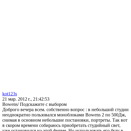
kot123s
21 мар. 2012 г., 21:42:53
Bowens/ Подскажите с выбором
Доброго вечера всем. собственно вопрос : в небольшой студии
неоднократно пользовался моноблоками Bowens 2 по 500Дж,
снимая в основном небольшие постановки, портреты. Так вот
в скором времени собираюсь приобретать студийный свет,
уже остановился на этой фирме. Но использовать его буду в