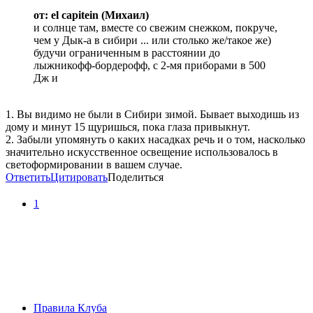
от: el capitein (Михаил)
и солнце там, вместе со свежим снежком, покруче,
чем у Дык-а в сибири ... или столько же/такое же)
будучи ограниченным в расстоянии до
лыжникофф-бордерофф, с 2-мя приборами в 500
Дж и
1. Вы видимо не были в Сибири зимой. Бывает выходишь из
дому и минут 15 щуришься, пока глаза привыкнут.
2. Забыли упомянуть о каких насадках речь и о том, насколько
значительно искусственное освещение использовалось в
светоформировании в вашем случае.
Ответить
Цитировать
Поделиться
1
Правила Клуба