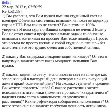
tfefirf
22 мар. 2012 г., 03:50:59
Re[kot123s]:
1) Вы уверены, что Вам нужен именно студийный свет на
пленэре? Обычных системных вспышек на покет визардах да
еще и с TTL Вам точно не хватит? Вы в этом на 100%
уверены? Я пока судя по Вашим вопросам не очень :) Если у
Вас не стоят совсем профессиональные задачи то обычные
вспышки с зонтиками на просвет Вам тоже подойдут. Просто
это весьма не просто таскать с собой студию на пленэр - без
ассистента все это трудно очень для собственной спины.
2) какая у Вас выдержка синхронизации на камере? От этого
напрямую зависит ответ какая мощность вспышки Вам
нужна.
3) каковы задачи по свету - использовать свет на пленэре как
заполняющий в пасмурный день вечером или как рисующий
даже в яркий солнечный день? На сколько ступеней в среднем
Вы хотите "погасить" небо? С какого расстояния хотите
использовать источники (помните про закон "квадратичного"
падения силы света в зависимости от увеличения
расстояния)? Какие рефлекторы собираетесь использовать? От
всего этого сильно зависит требуемая мощность источников.