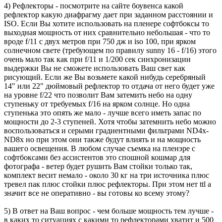
4) Рефлекторы - посмотрите на сайте боувенса какой
рефлектор какую диафрагму дает при заданном расстоянии и
ISO. Если Вы хотите использовать на пленере софтбоксы то
выходная мощность от них сравнительно небольшая - что то
вроде f/11 с двух метров при 750 дж и iso 100, при ярком
солнечном свете (требующем по правилу sunny 16 - f/16) этого
очень мало так как при f/11 и 1/200 сек синхронизации
выдержки Вы не сможете использовать Ваш свет как
рисующий. Если же Вы возьмете какой нибудь серебряный
14" или 22" дюймовый рефлектор то отдача от него будет уже
на уровне f/22 что позволит Вам затемить небо на одну
ступеньку от требуемых f/16 на ярком солнце. Но одна
ступенька это опять же мало - лучше всего иметь запас по
мощности до 2-3 ступеней. Хотя чтобы затемнить небо можно
воспользоваться и серыми градиентными фильтрами ND4x-
ND8x но при этом они также будут влиять и на мощность
вашего освещения. В любом случае съемка на пленэре с
софтбоксами без ассистентов это спошной кошмар для
фотографа - ветер будет рушить Вам стойки только так,
комплект весит немало - около 30 кг на три источника плюс
тревел пак плюс стойки плюс рефлекторы. При этом нет ttl а
значит все не оперативно - вы готовы ко всему этому?
5) В ответ на Ваш вопрос - чем больше мощность тем лучше -
в каких то ситуациях с какими то рефлекторами хватит и 500