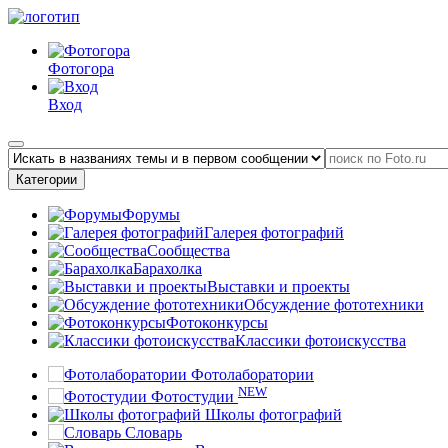
Фотогора
Вход
Категории
Форумы
Галерея фотографий
Сообщества
Барахолка
Выставки и проекты
Обсуждение фототехники
Фотоконкурсы
Классики фотоискусства
Фотолаборатории
NEW
Фотостудии
Школы фотографий
Словарь