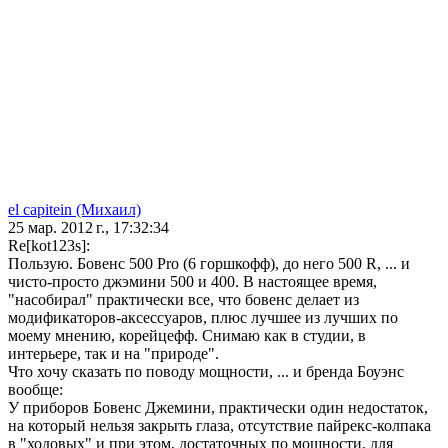
el capitein (Михаил)
25 мар. 2012 г., 17:32:34
Re[kot123s]:
Пользую. Бовенс 500 Pro (6 горшкофф), до него 500 R, ... и
чисто-просто джэмини 500 и 400. В настоящее время,
"насобирал" практически все, что бовенс делает из
модификаторов-аксессуаров, плюс лучшее из лучших по
моему мнению, корейцефф. Снимаю как в студии, в
интерьере, так и на "природе".
Что хочу сказать по поводу мощности, ... и бренда Боуэнс
вообще:
У приборов Бовенс Джемини, практически один недостаток,
на который нельзя закрыть глаза, отсутствие пайрекс-колпака
в "ходовых" и при этом, достаточных по мощности, для