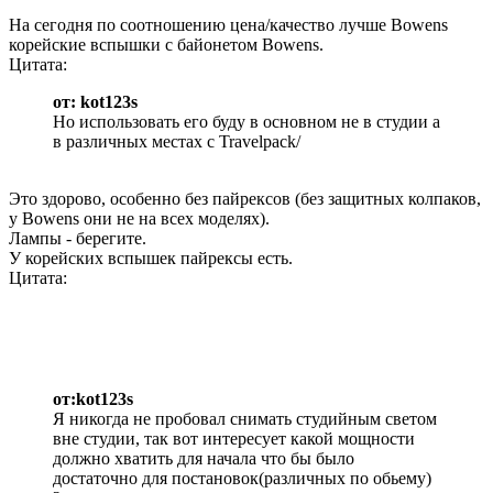
На сегодня по соотношению цена/качество лучше Bowens
корейские вспышки с байонетом Bowens.
Цитата:
от: kot123s
Но использовать его буду в основном не в студии а
в различных местах с Travelpack/
Это здорово, особенно без пайрексов (без защитных колпаков,
у Bowens они не на всех моделях).
Лампы - берегите.
У корейских вспышек пайрексы есть.
Цитата:
от:kot123s
Я никогда не пробовал снимать студийным светом
вне студии, так вот интересует какой мощности
должно хватить для начала что бы было
достаточно для постановок(различных по обьему)