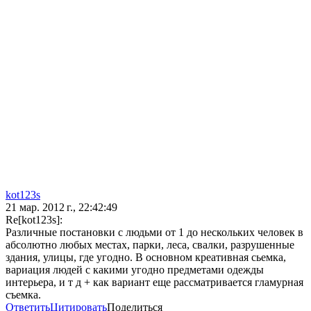
kot123s
21 мар. 2012 г., 22:42:49
Re[kot123s]:
Различные постановки с людьми от 1 до нескольких человек в
абсолютно любых местах, парки, леса, свалки, разрушенные
здания, улицы, где угодно. В основном креативная сьемка,
вариация людей с какими угодно предметами одежды
интерьера, и т д + как вариант еще рассматривается гламурная
съемка.
Ответить
Цитировать
Поделиться