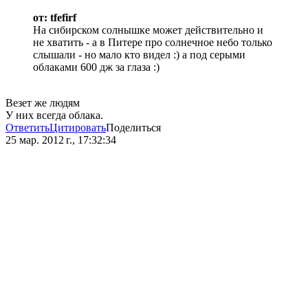
от: tfefirf
На сибирском солнышке может действительно и
не хватить - а в Питере про солнечное небо только
слышали - но мало кто видел :) а под серыми
облаками 600 дж за глаза :)
Везет же людям
У них всегда облака.
Ответить
Цитировать
Поделиться
25 мар. 2012 г., 17:32:34