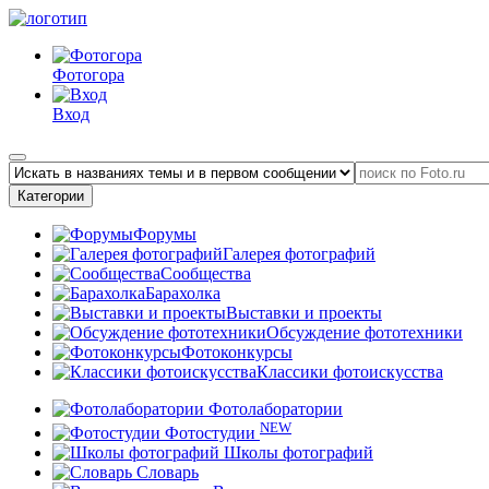
Фотогора
Вход
Категории
Форумы
Галерея фотографий
Сообщества
Барахолка
Выставки и проекты
Обсуждение фототехники
Фотоконкурсы
Классики фотоискусства
Фотолаборатории
NEW
Фотостудии
Школы фотографий
Словарь