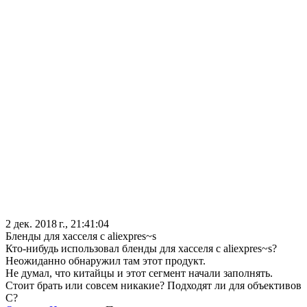
2 дек. 2018 г., 21:41:04
Бленды для хасселя с aliexpres~s
Кто-нибудь использовал бленды для хасселя с aliexpres~s?
Неожиданно обнаружил там этот продукт.
Не думал, что китайцы и этот сегмент начали заполнять.
Стоит брать или совсем никакие? Подходят ли для объективов
C?