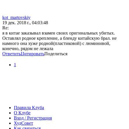
kot_martovskiy
19 дек. 2018 г., 04:03:48
Re:
я в китае заказывал взамен своих оригинальных убитых.
Оставлял родное крепление, а бленду китайскую брал. не
намного она хуже родной(пластиковой) с люминивой,
конечно, рядом не лежала
Ответить
Цитировать
Поделиться
1
Правила Клуба
О Клубе
Вход / Регистрация
ХудСовет
Как связаться