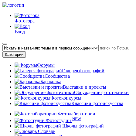
Фотогора
Вход
Категории
Форумы
Галерея фотографий
Сообщества
Барахолка
Выставки и проекты
Обсуждение фототехники
Фотоконкурсы
Классики фотоискусства
Фотолаборатории
NEW
Фотостудии
Школы фотографий
Словарь