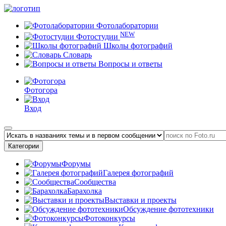
Фотолаборатории
NEW
Фотостудии
Школы фотографий
Словарь
Вопросы и ответы
Фотогора
Вход
Категории
Форумы
Галерея фотографий
Сообщества
Барахолка
Выставки и проекты
Обсуждение фототехники
Фотоконкурсы