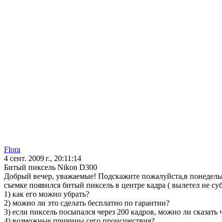
Flora
4 сент. 2009 г., 20:11:14
Битый пиксель Nikon D300
Добрый вечер, уважаемые! Подскажите пожалуйста,в понедель
съемке появился битый пиксель в центре кадра ( вылетел не с
1) как его можно убрать?
2) можно ли это сделать бесплатно по гарантии?
3) если пиксель посыпался через 200 кадров, можно ли сказать
4) возможные причины сего происшествия?