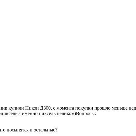
ник купили Никон Д300, с момента покупки прошло меньше неде
убпиксель а именно пиксель целиком)Вопросы:
 что посыпятся и остальные?