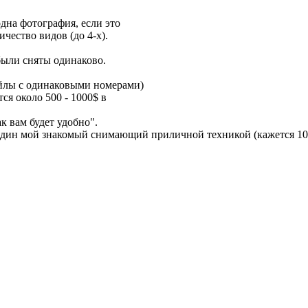
одна фотография, если это
ичество видов (до 4-х).
были сняты одинаково.
айлы с одинаковыми номерами)
ся около 500 - 1000$ в
ак вам будет удобно".
один мой знакомый снимающий приличной техникой (кажется 10-ой