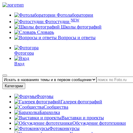
Фотолаборатории
NEW
Фотостудии
Школы фотографий
Словарь
Вопросы и ответы
Фотогора
Вход
Категории
Форумы
Галерея фотографий
Сообщества
Барахолка
Выставки и проекты
Обсуждение фототехники
Фотоконкурсы