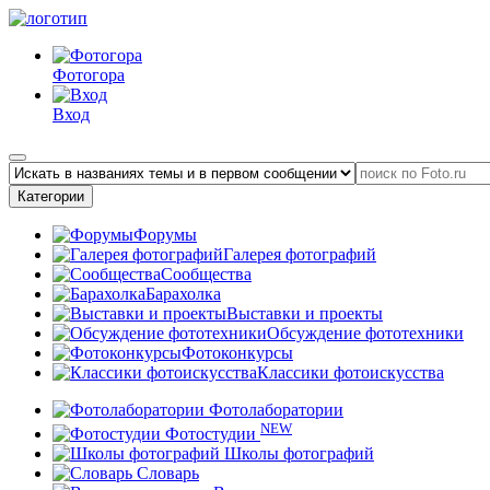
Фотогора
Вход
Категории
Форумы
Галерея фотографий
Сообщества
Барахолка
Выставки и проекты
Обсуждение фототехники
Фотоконкурсы
Классики фотоискусства
Фотолаборатории
NEW
Фотостудии
Школы фотографий
Словарь