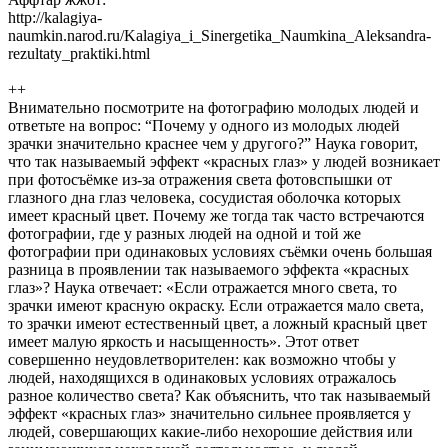
http://kalagiya-
naumkin.narod.ru/Kalagiya_i_Sinergetika_Naumkina_Aleksandra-
rezultaty_praktiki.html
++
Внимательно посмотрите на фотографию молодых людей и
ответьте на вопрос: “Почему у одного из молодых людей
зрачки значительно краснее чем у другого?” Наука говорит,
что так называемый эффект «красных глаз» у людей возникает
при фотосъёмке из-за отражения света фотовспышки от
глазного дна глаз человека, сосудистая оболочка которых
имеет красный цвет. Почему же тогда так часто встречаются
фотографии, где у разных людей на одной и той же
фотографии при одинаковых условиях съёмки очень большая
разница в проявлении так называемого эффекта «красных
глаз»? Наука отвечает: «Если отражается много света, то
зрачки имеют красную окраску. Если отражается мало света,
то зрачки имеют естественный цвет, а ложный красный цвет
имеет малую яркость и насыщенность». Этот ответ
совершенно неудовлетворителен: как возможно чтобы у
людей, находящихся в одинаковых условиях отражалось
разное количество света? Как объяснить, что так называемый
эффект «красных глаз» значительно сильнее проявляется у
людей, совершающих какие-либо нехорошие действия или