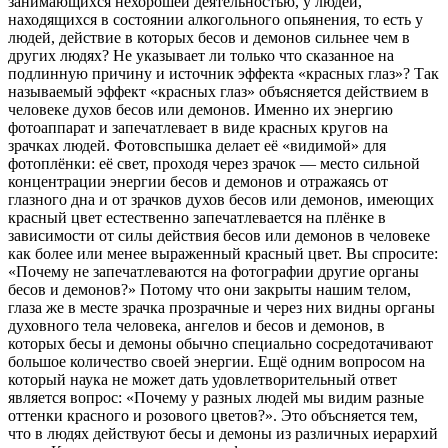
занимающихся нехорошей деятельностью, у людей,
находящихся в состоянии алкогольного опьянения, то есть у
людей, действие в которых бесов и демонов сильнее чем в
других людях? Не указывает ли только что сказанное на
подлинную причину и источник эффекта «красных глаз»? Так
называемый эффект «красных глаз» объясняется действием в
человеке духов бесов или демонов. Именно их энергию
фотоаппарат и запечатлевает в виде красных кругов на
зрачках людей. Фотовспышка делает её «видимой» для
фотоплёнки: её свет, проходя через зрачок — место сильной
концентрации энергии бесов и демонов и отражаясь от
глазного дна и от зрачков духов бесов или демонов, имеющих
красный цвет естественно запечатлевается на плёнке в
зависимости от силы действия бесов или демонов в человеке
как более или менее выраженный красный цвет. Вы спросите:
«Почему не запечатлеваются на фотографии другие органы
бесов и демонов?» Потому что они закрыты нашим телом,
глаза же в месте зрачка прозрачные и через них видны органы
духовного тела человека, ангелов и бесов и демонов, в
которых бесы и демоны обычно специально сосредотачивают
большое количество своей энергии. Ещё одним вопросом на
который наука не может дать удовлетворительный ответ
является вопрос: «Почему у разных людей мы видим разные
оттенки красного и розового цветов?». Это объсняется тем,
что в людях действуют бесы и демоны из различных иерархий