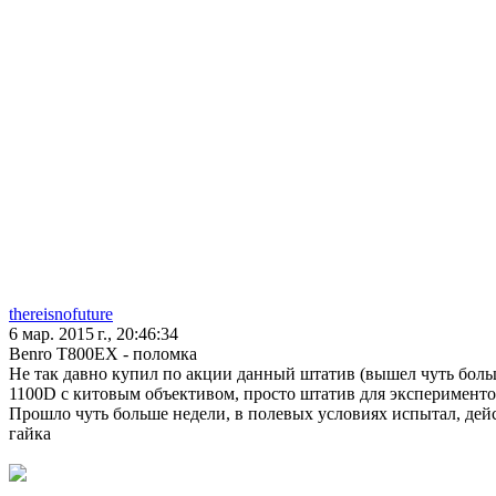
thereisnofuture
6 мар. 2015 г., 20:46:34
Benro T800EX - поломка
Не так давно купил по акции данный штатив (вышел чуть больш
1100D с китовым объективом, просто штатив для эксперименто
Прошло чуть больше недели, в полевых условиях испытал, дейс
гайка