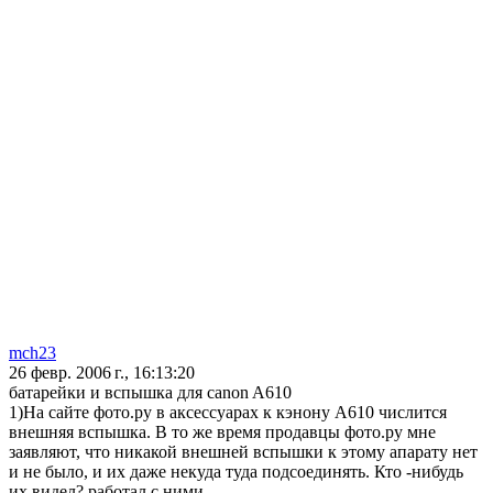
mch23
26 февр. 2006 г., 16:13:20
батарейки и вспышка для canon A610
1)На сайте фото.ру в аксессуарах к кэнону А610 числится
внешняя вспышка. В то же время продавцы фото.ру мне
заявляют, что никакой внешней вспышки к этому апарату нет
и не было, и их даже некуда туда подсоединять. Кто -нибудь
их видел? работал с ними