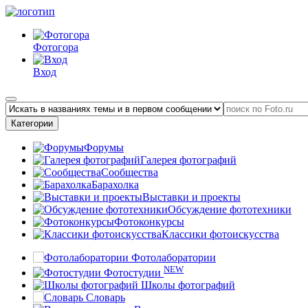
Фотогора
Вход
Категории
Форумы
Галерея фотографий
Сообщества
Барахолка
Выставки и проекты
Обсуждение фототехники
Фотоконкурсы
Классики фотоискусства
Фотолаборатории
NEW
Фотостудии
Школы фотографий
Словарь