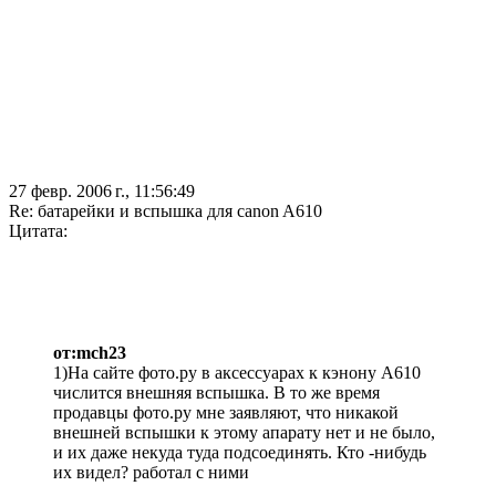
27 февр. 2006 г., 11:56:49
Re: батарейки и вспышка для canon A610
Цитата:
от:mch23
1)На сайте фото.ру в аксессуарах к кэнону А610
числится внешняя вспышка. В то же время
продавцы фото.ру мне заявляют, что никакой
внешней вспышки к этому апарату нет и не было,
и их даже некуда туда подсоединять. Кто -нибудь
их видел? работал с ними