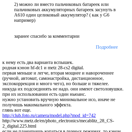
2) можно ли вместо пальчиковых батареек или
пальчиковых аккумуляторных батареек засунуть в
А610 один целиковый аккумулятор? ( как у G6
например)
заранее спасибо за комментарии
Подробнее
к нему есть два варианта вспышек.
родная кэнон hf-dc1 и metz 28-cs2 digital.
первая меньше и легче, вторая мощнее и навороченнее
(ручной, автомат, самонастройка, дистанционное,
экспокоррекция и много чего), но больше и тяжелее.
никуда их подсоединять не надо. они имеют светоловушки.
при их использовании есть один ньюанс.
нужно установить вручную минимальное исо, иначе не
получишь макимального эффекта.
глянь вот еще.
http://club.foto.ru/camera/model.php?mod_id=742
http://www.metz.de/en/photo_electronics/mecablitz_28_CS-
2_digital.225.html
если не планируешь копаться в ручных режимах, то кэнон