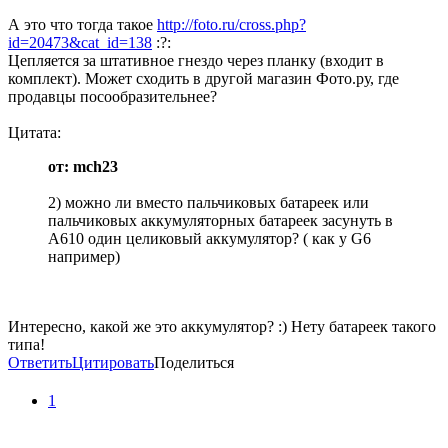
А это что тогда такое
http://foto.ru/cross.php?
id=20473&cat_id=138
:?:
Цепляется за штативное гнездо через планку (входит в
комплект). Может сходить в другой магазин Фото.ру, где
продавцы посообразительнее?
Цитата:
от: mch23
2) можно ли вместо пальчиковых батареек или
пальчиковых аккумуляторных батареек засунуть в
А610 один целиковый аккумулятор? ( как у G6
например)
Интересно, какой же это аккумулятор? :) Нету батареек такого
типа!
Ответить
Цитировать
Поделиться
1