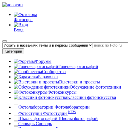
Фотогора
Вход
Категории
Форумы
Галерея фотографий
Сообщества
Барахолка
Выставки и проекты
Обсуждение фототехники
Фотоконкурсы
Классики фотоискусства
Фотолаборатории
NEW
Фотостудии
Школы фотографий
Словарь