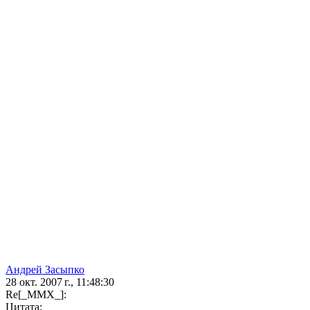
Андрей Засыпко
28 окт. 2007 г., 11:48:30
Re[_MMX_]:
Цитата: