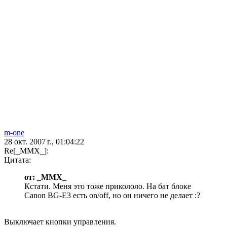
m-one
28 окт. 2007 г., 01:04:22
Re[_MMX_]:
Цитата:
от: _MMX_
Кстати. Меня это тоже прикололо. На бат блоке
Canon BG-E3 есть on/off, но он ничего не делает :?
Выключает кнопки управления.