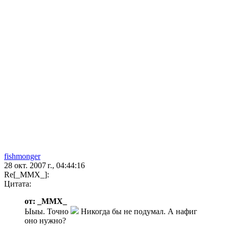
fishmonger
28 окт. 2007 г., 04:44:16
Re[_MMX_]:
Цитата:
от: _MMX_
Ыыы. Точно
Никогда бы не подумал. А нафиг
оно нужно?