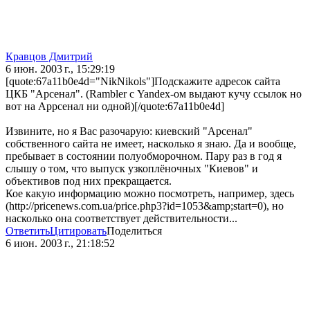
Кравцов Дмитрий
6 июн. 2003 г., 15:29:19
[quote:67a11b0e4d="NikNikols"]Подскажите адресок сайта
ЦКБ "Арсенал". (Rambler с Yandex-ом выдают кучу ссылок но
вот на Аррсенал ни одной)[/quote:67a11b0e4d]
Извините, но я Вас разочарую: киевский "Арсенал"
собственного сайта не имеет, насколько я знаю. Да и вообще,
пребывает в состоянии полуобморочном. Пару раз в год я
слышу о том, что выпуск узкоплёночных "Киевов" и
объективов под них прекращается.
Кое какую информацию можно посмотреть, например, здесь
(http://pricenews.com.ua/price.php3?id=1053&amp;start=0), но
насколько она соответствует действительности...
Ответить
Цитировать
Поделиться
6 июн. 2003 г., 21:18:52