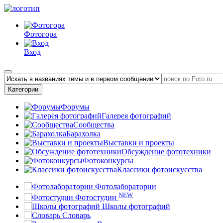
Фотогора
Вход
Категории
Форумы
Галерея фотографий
Сообщества
Барахолка
Выставки и проекты
Обсуждение фототехники
Фотоконкурсы
Классики фотоискусства
Фотолаборатории
NEW
Фотостудии
Школы фотографий
Словарь