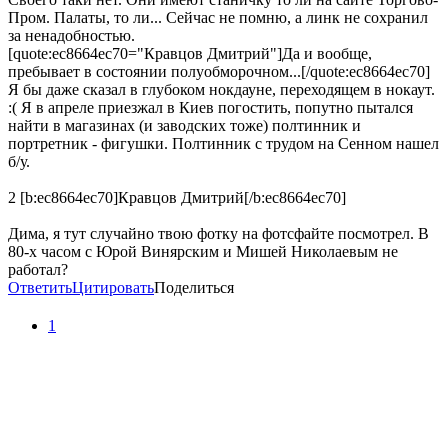
Пром. Палаты, то ли... Сейчас не помню, а линк не сохранил
за ненадобностью.
[quote:ec8664ec70="Кравцов Дмитрий"]Да и вообще,
пребывает в состоянии полуобморочном...[/quote:ec8664ec70]
Я бы даже сказал в глубоком нокдауне, переходящем в нокаут.
:( Я в апреле приезжал в Киев погостить, попутно пытался
найти в магазинах (и заводских тоже) полтинник и
портретник - фигушки. Полтинник с трудом на Сенном нашел
б/у.
2 [b:ec8664ec70]Кравцов Дмитрий[/b:ec8664ec70]
Дима, я тут случайно твою фотку на фотсфайте посмотрел. В
80-х часом с Юрой Винярским и Мишей Николаевым не
работал?
Ответить
Цитировать
Поделиться
1