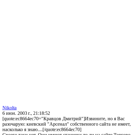
Nikolta
6 июн. 2003 г., 21:18:52
[quote:ec8664ec70="Кравцов Дмитрий"]Извините, но я Вас
разочарую: киевский "Арсенал" собственного сайта не имеет,
насколько я знаю....[/quote:ec8664ec70]
Своего таки нет. Они имеют станичку то ли на сайте Торгово-