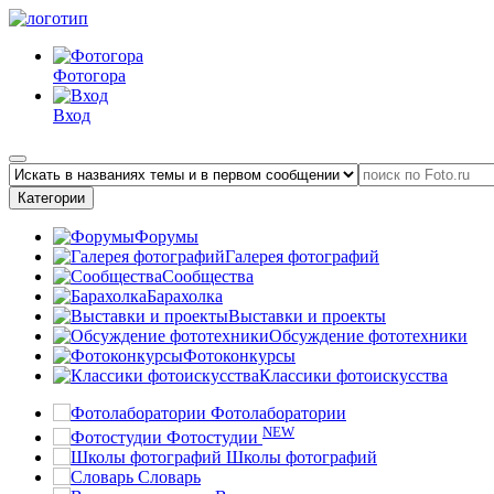
Фотогора
Вход
Категории
Форумы
Галерея фотографий
Сообщества
Барахолка
Выставки и проекты
Обсуждение фототехники
Фотоконкурсы
Классики фотоискусства
Фотолаборатории
NEW
Фотостудии
Школы фотографий
Словарь