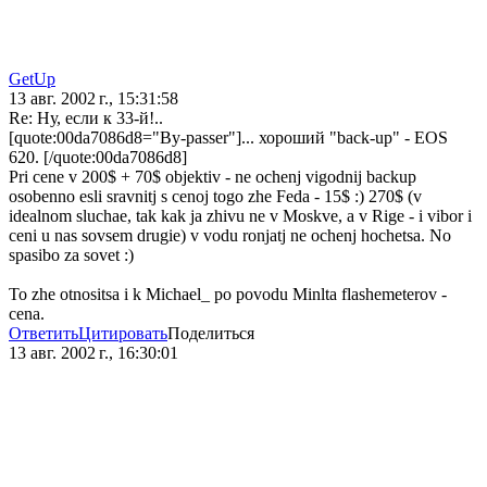
GetUp
13 авг. 2002 г., 15:31:58
Re: Ну, если к 33-й!..
[quote:00da7086d8="By-passer"]... хороший "back-up" - EOS
620. [/quote:00da7086d8]
Pri cene v 200$ + 70$ objektiv - ne ochenj vigodnij backup
osobenno esli sravnitj s cenoj togo zhe Feda - 15$ :) 270$ (v
idealnom sluchae, tak kak ja zhivu ne v Moskve, a v Rige - i vibor i
ceni u nas sovsem drugie) v vodu ronjatj ne ochenj hochetsa. No
spasibo za sovet :)
To zhe otnositsa i k Michael_ po povodu Minlta flashemeterov -
cena.
Ответить
Цитировать
Поделиться
13 авг. 2002 г., 16:30:01