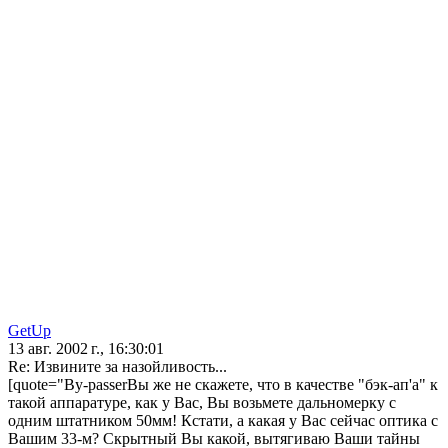
GetUp
13 авг. 2002 г., 16:30:01
Re: Извините за назойливость...
[quote="By-passerВы же не скажете, что в качестве "бэк-ап'а" к
такой аппаратуре, как у Вас, Вы возьмете дальномерку с
одним штатником 50мм! Кстати, а какая у Вас сейчас оптика с
Вашим 33-м? Скрытный Вы какой, вытягиваю Ваши тайны