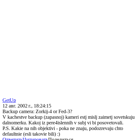
GetUp
12 авг. 2002 г., 18:24:15
Backup camera: Zorkij-4 or Fed-3?
V kachestve backup (zapasnoj) kameri estj mislj zaimetj sovetskuju
dalnomerku. Kakoj iz pere4islennih v subj vi bi posovetovali.
P.S. Kakie na nih objektivi - poka ne znaju, podozrevaju chto
defaultnie (esli takovie bili) :)
Ответить
Цитировать
Поделиться