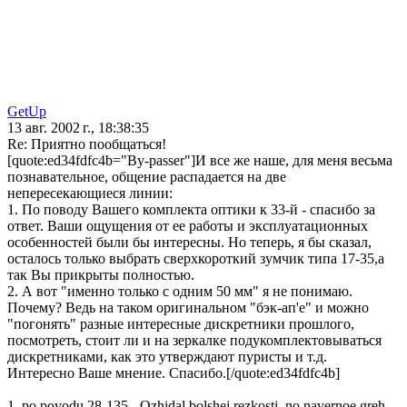
GetUp
13 авг. 2002 г., 18:38:35
Re: Приятно пообщаться!
[quote:ed34fdfc4b="By-passer"]И все же наше, для меня весьма
познавательное, общение распадается на две
непересекающиеся линии:
1. По поводу Вашего комплекта оптики к 33-й - спасибо за
ответ. Ваши ощущения от ее работы и эксплуатационных
особенностей были бы интересны. Но теперь, я бы сказал,
осталось только выбрать сверхкороткий зумчик типа 17-35,а
так Вы прикрыты полностью.
2. А вот "именно только с одним 50 мм" я не понимаю.
Почему? Ведь на таком оригинальном "бэк-ап'е" и можно
"погонять" разные интересные дискретники прошлого,
посмотреть, стоит ли и на зеркалке подукомплектовываться
дискретниками, как это утверждают пуристы и т.д.
Интересно Ваше мнение. Спасибо.[/quote:ed34fdfc4b]
1. po povodu 28-135 - Ozhidal bolshej rezkosti, no navernoe greh