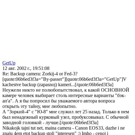
GetUp
12 авг. 2002 г., 19:51:08
Re: Backup camera: Zorkij-4 or Fed-3?
[quote:06b6ed3f3a="By-passer"][quote:06b6ed3f3a="GetUp"]V
kachestve backup (zapasnoj) kameri...[/quote:06b6ed3f3a]
Неужели никто не полюбопытствовал, к какой ОСНОВНОЙ
камере человек выбирает столь интересные варианты "бэк-
ап'а". А я бы попросил бы уважаемого автора вопроса
открыть эту тайну, мне любопытно.
А "Зоркий-4" с "Ю-8" мне служил лет 25 назад. Только в нем
был ненадежный курковый узел, пробуксовывал. С обычной
заводной головкой - лучше.[/quote:06b6ed3f3a]
Nikakojk tajni tut net, maina camera - Canon EOS33, dazhe i ne
znaju 4em etot backup stolj "interesen" :) Imho - cenoj i