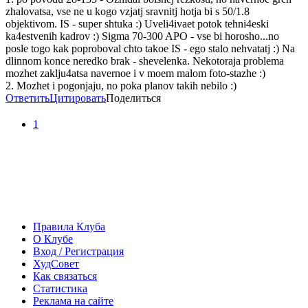
zhalovatsa, vse ne u kogo vzjatj sravnitj hotja bi s 50/1.8
objektivom. IS - super shtuka :) Uveli4ivaet potok tehni4eski
ka4estvenih kadrov :) Sigma 70-300 APO - vse bi horosho...no
posle togo kak poproboval chto takoe IS - ego stalo nehvatatj :) Na
dlinnom konce neredko brak - shevelenka. Nekotoraja problema
mozhet zaklju4atsa navernoe i v moem malom foto-stazhe :)
2. Mozhet i pogonjaju, no poka planov takih nebilo :)
Ответить
Цитировать
Поделиться
1
Правила Клуба
О Клубе
Вход / Регистрация
ХудСовет
Как связаться
Статистика
Реклама на сайте