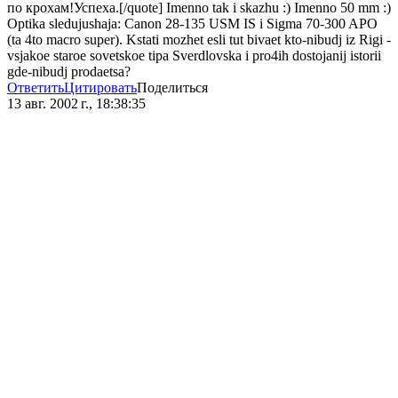
по крохам!Успеха.[/quote] Imenno tak i skazhu :) Imenno 50 mm :)
Optika sledujushaja: Canon 28-135 USM IS i Sigma 70-300 APO
(ta 4to macro super). Kstati mozhet esli tut bivaet kto-nibudj iz Rigi -
vsjakoe staroe sovetskoe tipa Sverdlovska i pro4ih dostojanij istorii
gde-nibudj prodaetsa?
Ответить
Цитировать
Поделиться
13 авг. 2002 г., 18:38:35