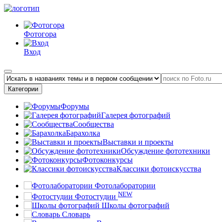
Фотогора
Вход
Категории
Форумы
Галерея фотографий
Сообщества
Барахолка
Выставки и проекты
Обсуждение фототехники
Фотоконкурсы
Классики фотоискусства
Фотолаборатории
NEW
Фотостудии
Школы фотографий
Словарь