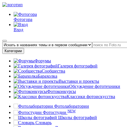
Фотогора
Вход
Категории
Форумы
Галерея фотографий
Сообщества
Барахолка
Выставки и проекты
Обсуждение фототехники
Фотоконкурсы
Классики фотоискусства
Фотолаборатории
NEW
Фотостудии
Школы фотографий
Словарь