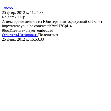
Jancoo
25 февр. 2012 г., 11:25:38
Re[hard2000]:
А нектороые делают из Юпитера 9 автофокусный стёкл =)
http://www.youtube.com/watch?v=U7CpLs-
9boc&feature=player_embedded
Ответить
Цитировать
Поделиться
25 февр. 2012 г., 15:53:33