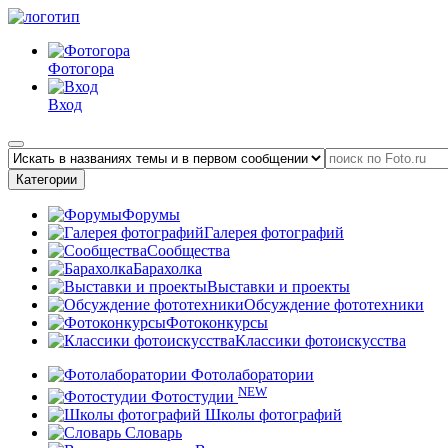
Фотогора
Вход
Категории
Форумы
Галерея фотографий
Сообщества
Барахолка
Выставки и проекты
Обсуждение фототехники
Фотоконкурсы
Классики фотоискусства
Фотолаборатории
NEW
Фотостудии
Школы фотографий
Словарь