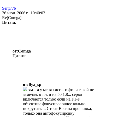
Serg77b
26 июл. 2006 г., 10:40:02
Re[Comga]:
Цитата:
от:Comga
Цитата:
от:Ilya_sp
хм... а у меня кисс... и фичи такой не
замечал. в т.ч. и на 50 1.8... серво
включается только если на FT-F
объективе фокусировочное кольцо
покрутить.... Стоит Васина прошивка,
только она автофокусировку