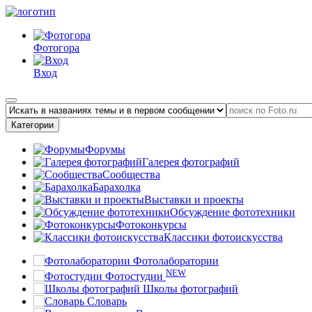
Фотогора
Вход
Категории
Форумы
Галерея фотографий
Сообщества
Барахолка
Выставки и проекты
Обсуждение фототехники
Фотоконкурсы
Классики фотоискусства
Фотолаборатории
NEW
Фотостудии
Школы фотографий
Словарь