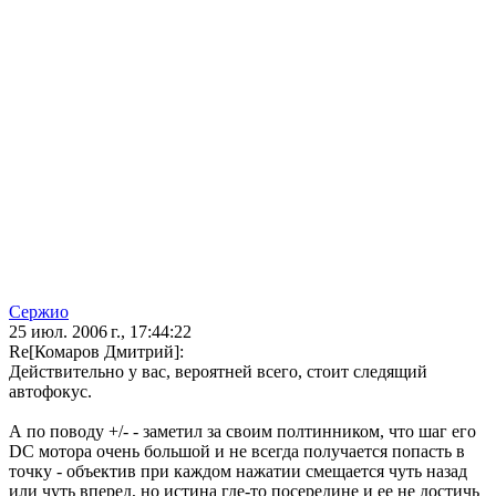
Сержио
25 июл. 2006 г., 17:44:22
Re[Комаров Дмитрий]:
Действительно у вас, вероятней всего, стоит следящий
автофокус.
А по поводу +/- - заметил за своим полтинником, что шаг его
DC мотора очень большой и не всегда получается попасть в
точку - объектив при каждом нажатии смещается чуть назад
или чуть вперед, но истина где-то посередине и ее не достичь