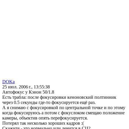
DOKa
25 июл. 2006 г., 13:55:38
Автофокус у Кэнон 50/1.8
Есть трабла: после фокусировки кеноновский полтинник
через 0.5 секунды где-то фокусируется ещё раз.
А я снимаю с фокусировкой по центральной точке и по этому
когда фокусируюсь а потом с фокуслоком смещаю положение
камеры, объектив опять перефокусируется.
Потерял так несколько хороших кадров :(
Скажите - это нормально или лечится в СЦ?