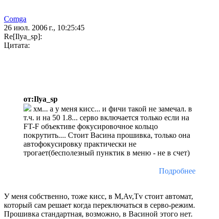
Comga
26 июл. 2006 г., 10:25:45
Re[Ilya_sp]:
Цитата:
от:Ilya_sp
хм... а у меня кисс... и фичи такой не замечал. в
т.ч. и на 50 1.8... серво включается только если на
FT-F объективе фокусировочное кольцо
покрутить.... Стоит Васина прошивка, только она
автофокусировку практически не
трогает(бесполезный пунктик в меню - не в счет)
Подробнее
У меня собственно, тоже кисс, в M,Av,Tv стоит автомат,
который сам решает когда переключаться в серво-режим.
Прошивка стандартная, возможно, в Васиной этого нет.