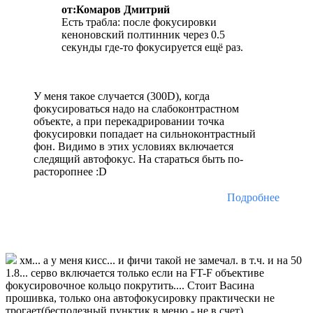
от:Комаров Дмитрий
Есть трабла: после фокусировки
кеноновский полтинник через 0.5
секунды где-то фокусируется ещё раз.
У меня такое случается (300D), когда
фокусироваться надо на слабоконтрастном
объекте, а при перекадрировании точка
фокусировки попадает на сильноконтрастный
фон. Видимо в этих условиях включается
следящий автофокус. На стараться быть по-
расторопнее :D
Подробнее
хм... а у меня кисс... и фичи такой не замечал. в т.ч. и на 50
1.8... серво включается только если на FT-F объективе
фокусировочное кольцо покрутить.... Стоит Васина
прошивка, только она автофокусировку практически не
трогает(бесполезный пунктик в меню - не в счет)