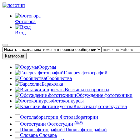
Фотогора
Вход
Категории
Форумы
Галерея фотографий
Сообщества
Барахолка
Выставки и проекты
Обсуждение фототехники
Фотоконкурсы
Классики фотоискусства
Фотолаборатории
NEW
Фотостудии
Школы фотографий
Словарь