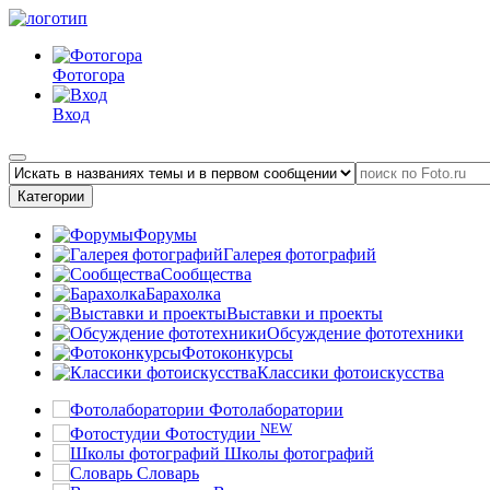
Фотогора
Вход
Категории
Форумы
Галерея фотографий
Сообщества
Барахолка
Выставки и проекты
Обсуждение фототехники
Фотоконкурсы
Классики фотоискусства
Фотолаборатории
NEW
Фотостудии
Школы фотографий
Словарь