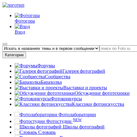
Фотогора
Вход
Категории
Форумы
Галерея фотографий
Сообщества
Барахолка
Выставки и проекты
Обсуждение фототехники
Фотоконкурсы
Классики фотоискусства
Фотолаборатории
NEW
Фотостудии
Школы фотографий
Словарь