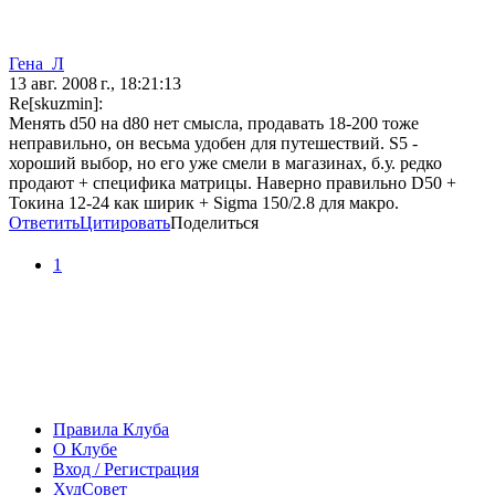
Гена_Л
13 авг. 2008 г., 18:21:13
Re[skuzmin]:
Менять d50 на d80 нет смысла, продавать 18-200 тоже
неправильно, он весьма удобен для путешествий. S5 -
хороший выбор, но его уже смели в магазинах, б.у. редко
продают + специфика матрицы. Наверно правильно D50 +
Токина 12-24 как ширик + Sigma 150/2.8 для макро.
Ответить
Цитировать
Поделиться
1
Правила Клуба
О Клубе
Вход / Регистрация
ХудСовет