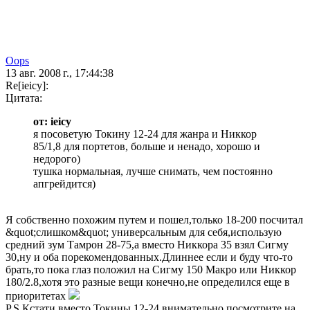
Oops
13 авг. 2008 г., 17:44:38
Re[ieicy]:
Цитата:
от: ieicy
я посоветую Токину 12-24 для жанра и Никкор
85/1,8 для портетов, больше и ненадо, хорошо и
недорого)
тушка нормальная, лучше снимать, чем постоянно
апгрейдится)
Я собственно похожим путем и пошел,только 18-200 посчитал
&quot;слишком&quot; универсальным для себя,использую
средний зум Тамрон 28-75,а вместо Никкора 35 взял Сигму
30,ну и оба порекомендованных.Длиннее если и буду что-то
брать,то пока глаз положил на Сигму 150 Макро или Никкор
180/2.8,хотя это разные вещи конечно,не определился еще в
приоритетах
P.S.Кстати вместо Токины 12-24 внимательно посмотрите на