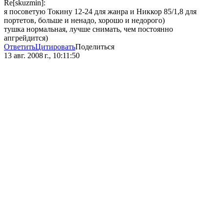
Re[skuzmin]:
я посоветую Токину 12-24 для жанра и Никкор 85/1,8 для
портетов, больше и ненадо, хорошо и недорого)
тушка нормальная, лучше снимать, чем постоянно
апгрейдится)
Ответить
Цитировать
Поделиться
13 авг. 2008 г., 10:11:50