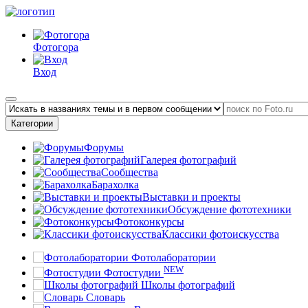
Фотогора
Вход
Категории
Форумы
Галерея фотографий
Сообщества
Барахолка
Выставки и проекты
Обсуждение фототехники
Фотоконкурсы
Классики фотоискусства
Фотолаборатории
NEW
Фотостудии
Школы фотографий
Словарь