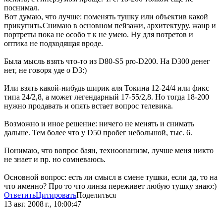
поснимал.
Вот думаю, что лучше: поменять тушку или объектив какой
прикупить.Снимаю в основном пейзажи, архитектуру. жанр и
портреты пока не особо т к не умею. Ну для потретов и
оптика не подходящая вроде.
Была мысль взять что-то из D80-S5 pro-D200. На D300 денег
нет, не говоря уде о D3:)
Или взять какой-нибудь ширик аля Токина 12-24/4 или фикс
типа 24/2,8, а может легендарный 17-55/2,8. Но тогда 18-200
нужно продавать и опять встает вопрос телевика.
Возможно и иное решение: ничего не менять и снимать
дальше. Тем более что у D50 пробег небольшой, тыс. 6.
Понимаю, что вопрос баян, техноонанизм, лучше меня никто
не знает и пр. но сомневаюсь.
Основной вопрос: есть ли смысл в смене тушки, если да, то на
что именно? Про то что линза переживет любую тушку знаю:)
Ответить
Цитировать
Поделиться
13 авг. 2008 г., 10:00:47