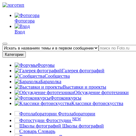
Фотогора
Вход
Категории
Форумы
Галерея фотографий
Сообщества
Барахолка
Выставки и проекты
Обсуждение фототехники
Фотоконкурсы
Классики фотоискусства
Фотолаборатории
NEW
Фотостудии
Школы фотографий
Словарь