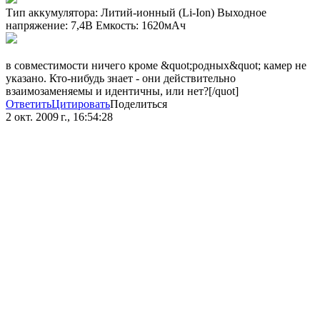
Тип аккумулятора: Литий-ионный (Li-Ion) Выходное
напряжение: 7,4В Емкость: 1620мАч
в совместимости ничего кроме &quot;родных&quot; камер не
указано. Кто-нибудь знает - они действительно
взаимозаменяемы и идентичны, или нет?[/quot]
Ответить
Цитировать
Поделиться
2 окт. 2009 г., 16:54:28