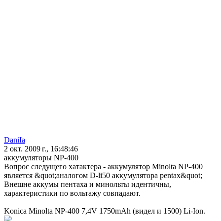
DaniIa
2 окт. 2009 г., 16:48:46
аккумуляторы NP-400
Вопрос следущего хатактера - аккумулятор Minolta NP-400
является &quot;аналогом D-li50 аккумулятора pentax&quot;
Внешне аккумы пентаха и минольты идентичны,
характеристики по вольтажу совпадают.
Konica Minolta NP-400 7,4V 1750mAh (видел и 1500) Li-Ion.