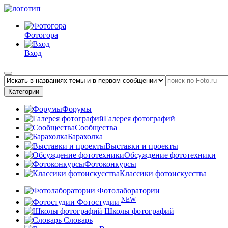
Фотогора
Вход
Категории
Форумы
Галерея фотографий
Сообщества
Барахолка
Выставки и проекты
Обсуждение фототехники
Фотоконкурсы
Классики фотоискусства
Фотолаборатории
NEW
Фотостудии
Школы фотографий
Словарь