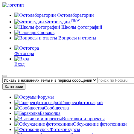
Фотолаборатории
NEW
Фотостудии
Школы фотографий
Словарь
Вопросы и ответы
Фотогора
Вход
Категории
Форумы
Галерея фотографий
Сообщества
Барахолка
Выставки и проекты
Обсуждение фототехники
Фотоконкурсы