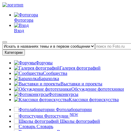
Фотогора
Вход
Категории
Форумы
Галерея фотографий
Сообщества
Барахолка
Выставки и проекты
Обсуждение фототехники
Фотоконкурсы
Классики фотоискусства
Фотолаборатории
NEW
Фотостудии
Школы фотографий
Словарь