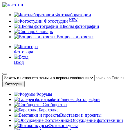
Фотолаборатории
NEW
Фотостудии
Школы фотографий
Словарь
Вопросы и ответы
Фотогора
Вход
Категории
Форумы
Галерея фотографий
Сообщества
Барахолка
Выставки и проекты
Обсуждение фототехники
Фотоконкурсы