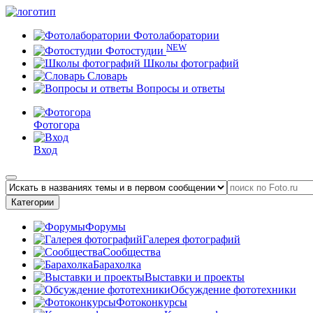
Фотолаборатории
NEW
Фотостудии
Школы фотографий
Словарь
Вопросы и ответы
Фотогора
Вход
Категории
Форумы
Галерея фотографий
Сообщества
Барахолка
Выставки и проекты
Обсуждение фототехники
Фотоконкурсы