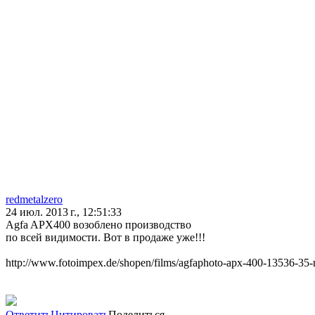
redmetalzero
24 июл. 2013 г., 12:51:33
Agfa APX400 возоблено производство
по всей видимости. Вот в продаже уже!!!
http://www.fotoimpex.de/shopen/films/agfaphoto-apx-400-13536-3
Ответить
Цитировать
Поделиться