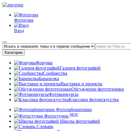
Фотогора
Вход
Категории
Форумы
Галерея фотографий
Сообщества
Барахолка
Выставки и проекты
Обсуждение фототехники
Фотоконкурсы
Классики фотоискусства
Фотолаборатории
NEW
Фотостудии
Школы фотографий
Словарь