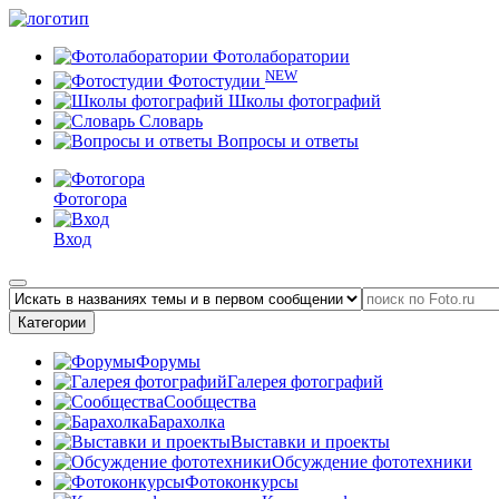
Фотолаборатории
NEW
Фотостудии
Школы фотографий
Словарь
Вопросы и ответы
Фотогора
Вход
Категории
Форумы
Галерея фотографий
Сообщества
Барахолка
Выставки и проекты
Обсуждение фототехники
Фотоконкурсы