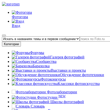
Фотогора
Вход
Категории
Форумы
Галерея фотографий
Сообщества
Барахолка
Выставки и проекты
Обсуждение фототехники
Фотоконкурсы
Классики фотоискусства
Фотолаборатории
NEW
Фотостудии
Школы фотографий
Словарь