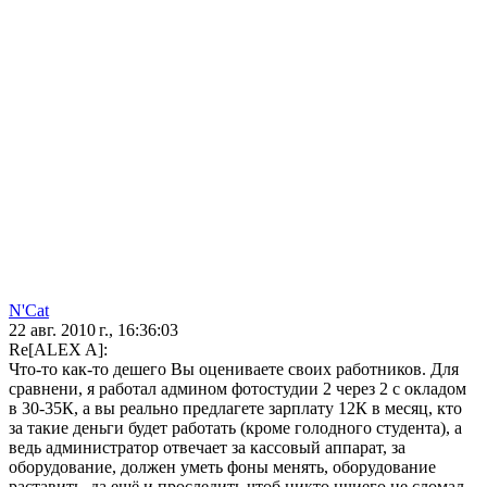
N'Cat
22 авг. 2010 г., 16:36:03
Re[ALEX A]:
Что-то как-то дешего Вы оцениваете своих работников. Для
сравнени, я работал админом фотостудии 2 через 2 с окладом
в 30-35К, а вы реально предлагете зарплату 12К в месяц, кто
за такие деньги будет работать (кроме голодного студента), а
ведь администратор отвечает за кассовый аппарат, за
оборудование, должен уметь фоны менять, оборудование
раставить, да ещё и проследить чтоб никто нчиего не сломал,