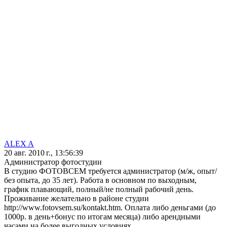
ALEX A
20 авг. 2010 г., 13:56:39
Администратор фотостудии
В студию ФОТОВСЕМ требуется администратор (м/ж, опыт/
без опыта, до 35 лет). Работа в основном по выходным,
график плавающий, полный/не полный рабочий день.
Проживание желательно в районе студии
http://www.fotovsem.su/kontakt.htm. Оплата либо деньгами (до
1000р. в день+бонус по итогам месяца) либо арендными
часами на более выгодных условиях.