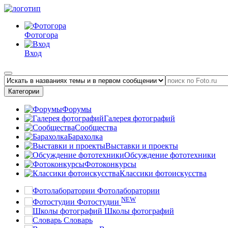
Фотогора
Вход
Категории
Форумы
Галерея фотографий
Сообщества
Барахолка
Выставки и проекты
Обсуждение фототехники
Фотоконкурсы
Классики фотоискусства
Фотолаборатории
NEW
Фотостудии
Школы фотографий
Словарь