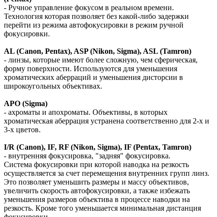
- Ручное управление фокусом в реальном времени.
Технология которая позволяет без какой-либо задержки
перейти из режима автофокусировки в режим ручной
фокусировки.
AL (Canon, Pentax), ASP (Nikon, Sigma), ASL (Tamron)
- линзы, которые имеют более сложную, чем сферическая,
форму поверхности. Используются для уменьшения
хроматических аберраций и уменьшения дисторсии в
широкоугольных объективах.
APO (Sigma)
- ахроматы и апохроматы. Объективы, в которых
хроматическая аберрация устранена соответственно для 2-х и
3-х цветов.
I/R (Canon), IF, RF (Nikon, Sigma), IF (Pentax, Tamron)
- внутренняя фокусировка, "задняя" фокусировка.
Система фокусировки при которой наводка на резкость
осуществляется за счет перемещения внутренних групп линз.
Это позволяет уменьшить размеры и массу объективов,
увеличить скорость автофокусировки, а также избежать
уменьшения размеров объектива в процессе наводки на
резкость. Кроме того уменьшается минимальная дистанция
фокусировки.