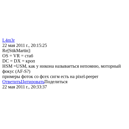
L4m3r
22 мая 2011 г., 20:15:25
Re[StikMartin]:
OS = VR = стаб
DC = DX = кроп
HSM =USM, как у никона называеться непомню, моторный
фокус (AF-S?)
примеры фоток со фсех сигм есть на pixel-peeper
Ответить
Цитировать
Поделиться
22 мая 2011 г., 20:33:37