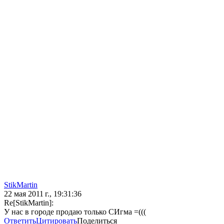
StikMartin
22 мая 2011 г., 19:31:36
Re[StikMartin]:
У нас в городе продаю только СИгма =(((
Ответить
Цитировать
Поделиться