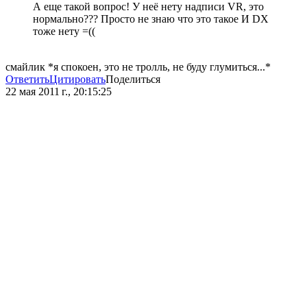
А еще такой вопрос! У неё нету надписи VR, это
нормально??? Просто не знаю что это такое И DX
тоже нету =((
смайлик *я спокоен, это не тролль, не буду глумиться...*
Ответить
Цитировать
Поделиться
22 мая 2011 г., 20:15:25