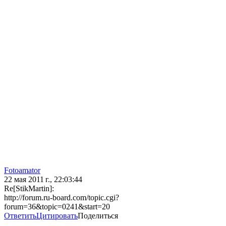
Fotoamator
22 мая 2011 г., 22:03:44
Re[StikMartin]:
http://forum.ru-board.com/topic.cgi?
forum=36&topic=0241&start=20
Ответить
Цитировать
Поделиться