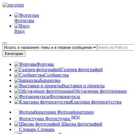
Фотогора
Вход
Категории
Форумы
Галерея фотографий
Сообщества
Барахолка
Выставки и проекты
Обсуждение фототехники
Фотоконкурсы
Классики фотоискусства
Фотолаборатории
NEW
Фотостудии
Школы фотографий
Словарь