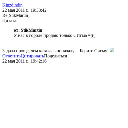
Kinzdindin
22 мая 2011 г., 19:33:42
Re[StikMartin]:
Цитата:
от: StikMartin
У нас в городе продаю только СИгма =(((
Задача проще, чем казалась поначалу.... Берите Сигму!
Ответить
Цитировать
Поделиться
22 мая 2011 г., 19:42:16