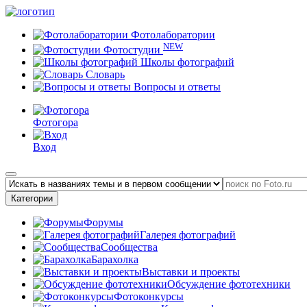
Фотолаборатории
NEW
Фотостудии
Школы фотографий
Словарь
Вопросы и ответы
Фотогора
Вход
Категории
Форумы
Галерея фотографий
Сообщества
Барахолка
Выставки и проекты
Обсуждение фототехники
Фотоконкурсы