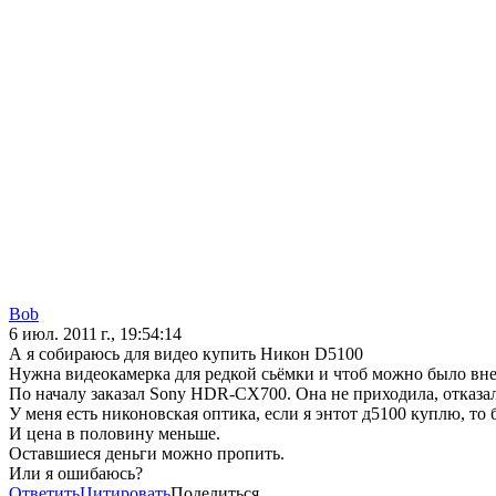
Bob
6 июл. 2011 г., 19:54:14
А я собираюсь для видео купить Никон D5100
Нужна видеокамерка для редкой сьёмки и чтоб можно было в
По началу заказал Sony HDR-CX700. Она не приходила, отказал
У меня есть никоновская оптика, если я энтот д5100 куплю, т
И цена в половину меньше.
Оставшиеся деньги можно пропить.
Или я ошибаюсь?
Ответить
Цитировать
Поделиться