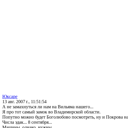
Юксаре
13 авг. 2007 г., 11:51:54
А не замахнуться ли нам на Вильяма нашего...
Я про тот самый замок во Владимирской области.
Попутно можно будет Боголюбово посмотреть, ну и Покрова на
Числа эдак... 8 сентября...
Машины, однако, нужны.