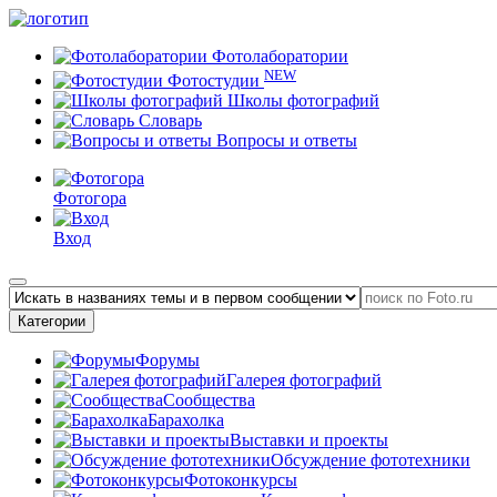
Фотолаборатории
NEW
Фотостудии
Школы фотографий
Словарь
Вопросы и ответы
Фотогора
Вход
Категории
Форумы
Галерея фотографий
Сообщества
Барахолка
Выставки и проекты
Обсуждение фототехники
Фотоконкурсы