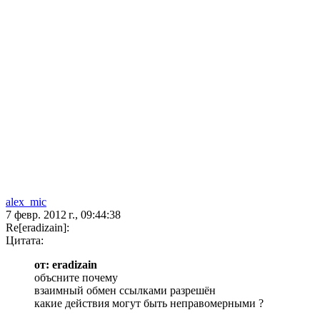
alex_mic
7 февр. 2012 г., 09:44:38
Re[eradizain]:
Цитата:
от: eradizain
объсните почему
взаимный обмен ссылками разрешён
какие действия могут быть неправомерными ?