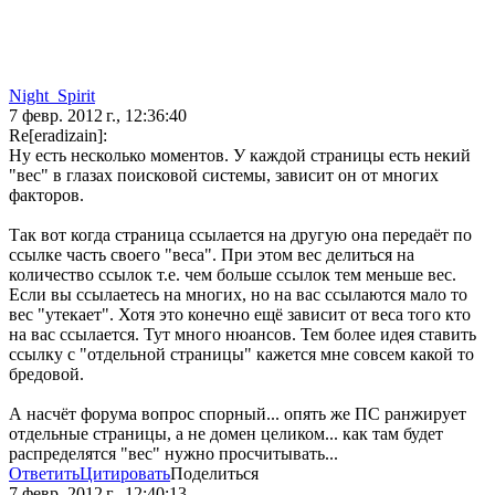
Night_Spirit
7 февр. 2012 г., 12:36:40
Re[eradizain]:
Ну есть несколько моментов. У каждой страницы есть некий
"вес" в глазах поисковой системы, зависит он от многих
факторов.
Так вот когда страница ссылается на другую она передаёт по
ссылке часть своего "веса". При этом вес делиться на
количество ссылок т.е. чем больше ссылок тем меньше вес.
Если вы ссылаетесь на многих, но на вас ссылаются мало то
вес "утекает". Хотя это конечно ещё зависит от веса того кто
на вас ссылается. Тут много нюансов. Тем более идея ставить
ссылку с "отдельной страницы" кажется мне совсем какой то
бредовой.
А насчёт форума вопрос спорный... опять же ПС ранжирует
отдельные страницы, а не домен целиком... как там будет
распределятся "вес" нужно просчитывать...
Ответить
Цитировать
Поделиться
7 февр. 2012 г., 12:40:13