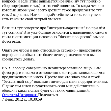
вопросы и если этим занимается новичёк (ну тут понятно,
сбор портфолио и т.д.) то это ещё понятно. То когда человек
который якобы уже "всего достиг" такое предлагает то тут
есть 2 варианта. Или он выдаёт себя не за того, или у него
есть какой то свой хитрый умысел.
Если вы тут говорите про "интернет-маркетинг" но при чём
тут ссылки? Это уже больше относится к наполнению самого
сайта и оптимизации некоторых "бизнес процессов" самого
фотографа.
Опять же чтобы к вам относились серьёзно - предоставьте
портфолио и объясните более менее доходчиво что вы
собираетесь делать.
P.S. Я вообще совершенно незаинтересованное лицо. Сам
фотограф и никакого отношения к конторам занимающимся
продвижением не имею. Просто кое что знаю сам и такой
"бесплатный сыр" выглядит лично для меня подозрительным.
Я даже сам готов поучаствовать если мне действительно
объяснят какая польза будет от таких манипуляций.
Ответить
Цитировать
Поделиться
7 февр. 2012 г., 10:30:59