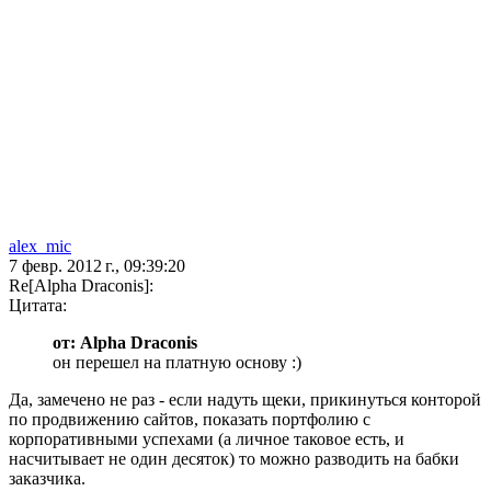
alex_mic
7 февр. 2012 г., 09:39:20
Re[Alpha Draconis]:
Цитата:
от: Alpha Draconis
он перешел на платную основу :)
Да, замечено не раз - если надуть щеки, прикинуться конторой
по продвижению сайтов, показать портфолию с
корпоративными успехами (а личное таковое есть, и
насчитывает не один десяток) то можно разводить на бабки
заказчика.