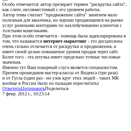
Особо отмечается: автор презирает термин "раскрутка сайта",
как сленг, несовместимый с его уровнем работы.
Автор темы считает "продвижение сайта" занятием мало
полезным для заказчика, но хорошо продающимся на рынке
услуг разниыми конторами по нахлобучиванию клиентов с
толстыми кошельками.
При этом особо отмечается - помощь была задекларирована в
том, что называется
интернет-маркетинг
- это дисциплина
очень сильно отличается от раскрутки и продвижения, и
имеет своей целью повышение уровня продаж через сайт.
Более того - эта штучка имеет предельно точные числовые
значения.
Именно тут Ваш покорный слуга является специалистом.
Причем прошедшим мастер-классы от Яндекса (три раза)
и от Гугла (один раз - но узок круг этих людей - таких МК
вообще в России было по пальцам пересчитать)
Ответить
Цитировать
Поделиться
7 февр. 2012 г., 10:23:14