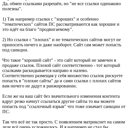
Да, обмен ссылками разрешён, но "не все ссылки одинаково
полезны".
1) Так например ссылки с "хороших" и особенно
"тематических" сайтов ПС рассматриваются как хорошие и
это идёт на благо "продвигаемому".
2) Но ссылки с "плохих" и не тематических сайтов могут не
приносить ничего и даже наоборот. Сайт сам может попасть
под санкции.
Что такое "хороший сайт" - это сайт который не замечен в
продаже ссылок. Плохой сайт соответственно - тот который
ссылками раскидывается направо и налево.
Соответственно размещая у себя множество ссылок рискуете
попасть в "плохие сайты" да и сами ссылки с плохих сайтов
вам ничего не дадут в ранжировании.
Если же на ваш сайт без значительного изменения контента
вдруг резко начнут ссылаться другие сайты то вы можете
попасть под "ссылочный взрыв" что тоже означает санкции от
ПС.
Так что всё не так просто. С появлением матрикснет на самом
деле всё очень усложнилось. И я например не стал бы