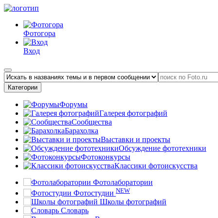
Фотогора
Вход
Категории
Форумы
Галерея фотографий
Сообщества
Барахолка
Выставки и проекты
Обсуждение фототехники
Фотоконкурсы
Классики фотоискусства
Фотолаборатории
NEW
Фотостудии
Школы фотографий
Словарь