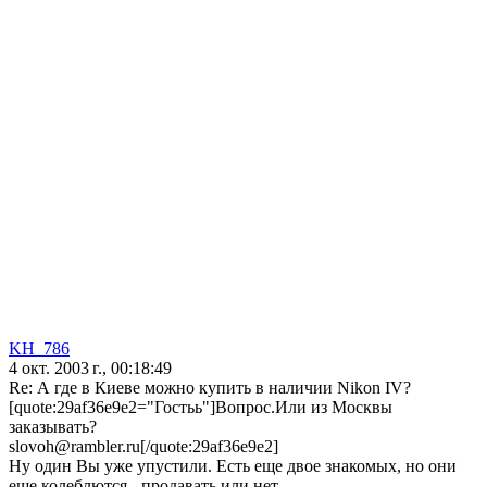
KH_786
4 окт. 2003 г., 00:18:49
Re: А где в Киеве можно купить в наличии Nikon IV?
[quote:29af36e9e2="Гостьь"]Вопрос.Или из Москвы
заказывать?
slovoh@rambler.ru[/quote:29af36e9e2]
Ну один Вы уже упустили. Есть еще двое знакомых, но они
еще колеблются - продавать или нет.