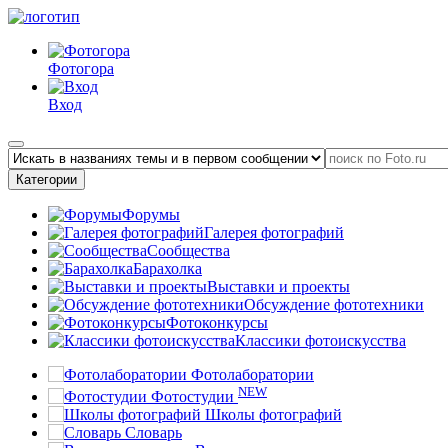
Фотогора
Вход
Категории
Форумы
Галерея фотографий
Сообщества
Барахолка
Выставки и проекты
Обсуждение фототехники
Фотоконкурсы
Классики фотоискусства
Фотолаборатории
NEW
Фотостудии
Школы фотографий
Словарь