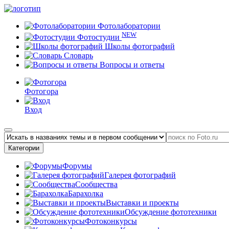
Фотолаборатории
NEW
Фотостудии
Школы фотографий
Словарь
Вопросы и ответы
Фотогора
Вход
Категории
Форумы
Галерея фотографий
Сообщества
Барахолка
Выставки и проекты
Обсуждение фототехники
Фотоконкурсы