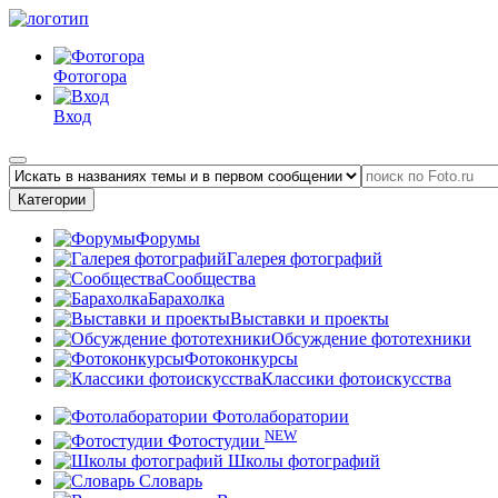
Фотогора
Вход
Категории
Форумы
Галерея фотографий
Сообщества
Барахолка
Выставки и проекты
Обсуждение фототехники
Фотоконкурсы
Классики фотоискусства
Фотолаборатории
NEW
Фотостудии
Школы фотографий
Словарь