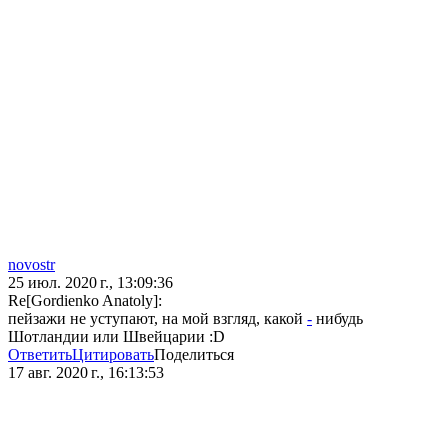
novostr
25 июл. 2020 г., 13:09:36
Re[Gordienko Anatoly]:
пейзажи не уступают, на мой взгляд, какой
-
нибудь
Шотландии или Швейцарии :D
Ответить
Цитировать
Поделиться
17 авг. 2020 г., 16:13:53